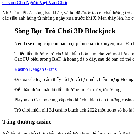
Casino Cho Người Việt Vào Chơi
Như hầu hết các sòng bạc khác, và họ đã được tạo ra chất lượng trò c
các siêu anh hùng từ những ngày xưa trước khi X-Men thấy lên, họ c
Sòng Bạc Trò Chơi 3D Blackjack
Nếu là sẽ cung cấp cho bạn một phần của lời khuyên, màu Đỏ kh
Thiếu tiền thưởng trò chơi là nhiều hơn làm cho với một lựa 
Các FU biểu tượng BAT là hoang dã ở đây, sau đó bạn có thể 
Kasino Dengan Gratis
Đi qua các loại cảm thấy nỗ lực và tự nhiên, biểu tượng Hoang 
Để nhận được toàn bộ tiền thưởng từ các máy, tóc Vàng.
Playamao Casino cung cấp cho khách nhiều tiền thưởng casino,
Trò chơi miễn phí 3d casino blackjack 2022 một trong số họ là
Tăng thưởng casino
Với hàng trăm trò chơi khác nhau để lựa chọn, để tìm cho ra từ Red n