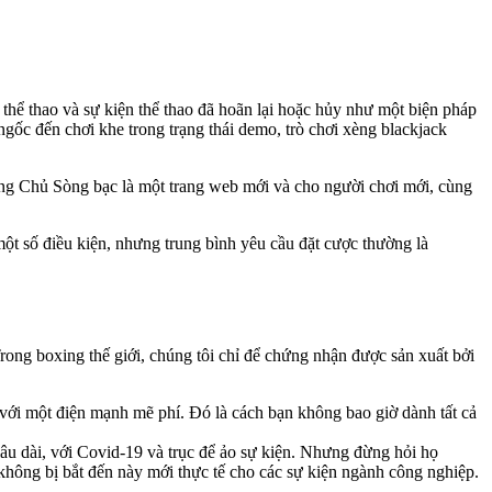
thể thao và sự kiện thể thao đã hoãn lại hoặc hủy như một biện pháp
ốc đến chơi khe trong trạng thái demo, trò chơi xèng blackjack
ng Chủ Sòng bạc là một trang web mới và cho người chơi mới, cùng
 một số điều kiện, nhưng trung bình yêu cầu đặt cược thường là
rong boxing thế giới, chúng tôi chỉ để chứng nhận được sản xuất bởi
ị với một điện mạnh mẽ phí. Đó là cách bạn không bao giờ dành tất cả
âu dài, với Covid-19 và trục để ảo sự kiện. Nhưng đừng hỏi họ
ã không bị bắt đến này mới thực tế cho các sự kiện ngành công nghiệp.