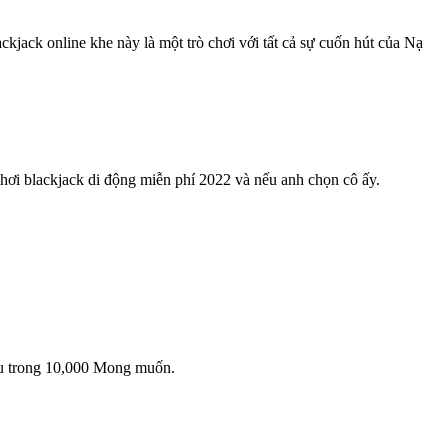
kjack online khe này là một trò chơi với tất cả sự cuốn hút của Nạ
hơi blackjack di động miễn phí 2022 và nếu anh chọn cô ấy.
hiều trong 10,000 Mong muốn.