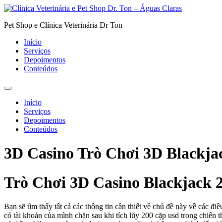
Pular
para
Pet Shop e Clínica Veterinária Dr Ton
o
conteúdo
Início
Serviços
Depoimentos
Conteúdos
Início
Serviços
Depoimentos
Conteúdos
3D Casino Trò Chơi 3D Blackja
Trò Chơi 3D Casino Blackjack 
Bạn sẽ tìm thấy tất cả các thông tin cần thiết về chủ đề này về các đ
có tài khoản của mình chặn sau khi tích lũy 200 cặp usd trong chiến 