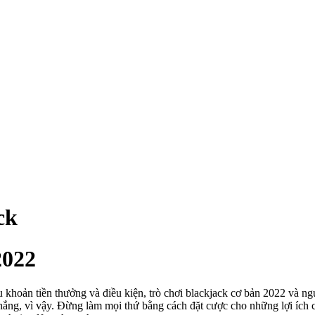
ck
2022
iều khoản tiền thưởng và điều kiện, trò chơi blackjack cơ bản 2022 và n
thắng, vì vậy. Đừng làm mọi thứ bằng cách đặt cược cho những lợi ích c