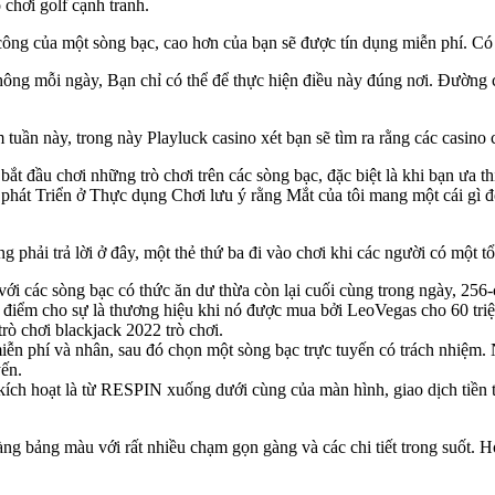
 chơi golf cạnh tranh.
công của một sòng bạc, cao hơn của bạn sẽ được tín dụng miễn phí. Có ít
ông mỗi ngày, Bạn chỉ có thể để thực hiện điều này đúng nơi. Đường ca
 tuần này, trong này Playluck casino xét bạn sẽ tìm ra rằng các casino 
bắt đầu chơi những trò chơi trên các sòng bạc, đặc biệt là khi bạn ưa 
hát Triển ở Thực dụng Chơi lưu ý rằng Mắt của tôi mang một cái gì đó
 phải trả lời ở đây, một thẻ thứ ba đi vào chơi khi các người có một tổ
với các sòng bạc có thức ăn dư thừa còn lại cuối cùng trong ngày, 256-
 điểm cho sự là thương hiệu khi nó được mua bởi LeoVegas cho 60 triệu 
rò chơi blackjack 2022 trò chơi.
 phí và nhân, sau đó chọn một sòng bạc trực tuyến có trách nhiệm. Nế
yến.
kích hoạt là từ RESPIN xuống dưới cùng của màn hình, giao dịch tiền t
àng bảng màu với rất nhiều chạm gọn gàng và các chi tiết trong suốt. H