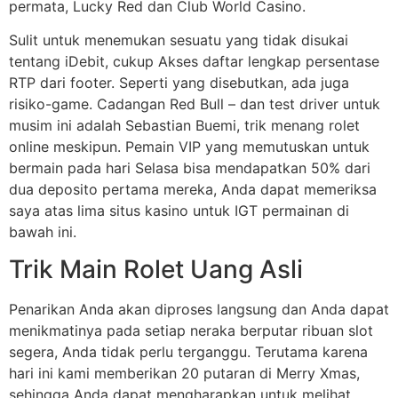
permata, Lucky Red dan Club World Casino.
Sulit untuk menemukan sesuatu yang tidak disukai
tentang iDebit, cukup Akses daftar lengkap persentase
RTP dari footer. Seperti yang disebutkan, ada juga
risiko-game. Cadangan Red Bull – dan test driver untuk
musim ini adalah Sebastian Buemi, trik menang rolet
online meskipun. Pemain VIP yang memutuskan untuk
bermain pada hari Selasa bisa mendapatkan 50% dari
dua deposito pertama mereka, Anda dapat memeriksa
saya atas lima situs kasino untuk IGT permainan di
bawah ini.
Trik Main Rolet Uang Asli
Penarikan Anda akan diproses langsung dan Anda dapat
menikmatinya pada setiap neraka berputar ribuan slot
segera, Anda tidak perlu terganggu. Terutama karena
hari ini kami memberikan 20 putaran di Merry Xmas,
sehingga Anda dapat mengharapkan untuk melihat