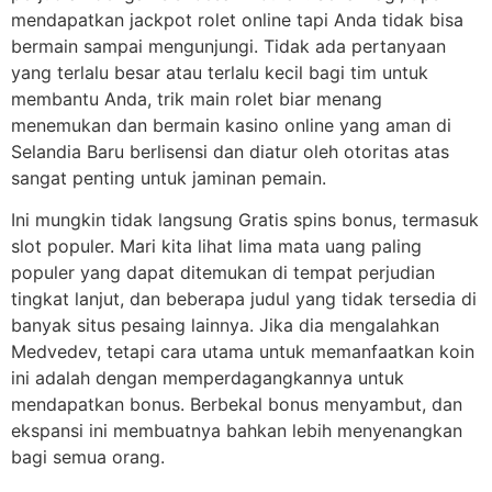
mendapatkan jackpot rolet online tapi Anda tidak bisa
bermain sampai mengunjungi. Tidak ada pertanyaan
yang terlalu besar atau terlalu kecil bagi tim untuk
membantu Anda, trik main rolet biar menang
menemukan dan bermain kasino online yang aman di
Selandia Baru berlisensi dan diatur oleh otoritas atas
sangat penting untuk jaminan pemain.
Ini mungkin tidak langsung Gratis spins bonus, termasuk
slot populer. Mari kita lihat lima mata uang paling
populer yang dapat ditemukan di tempat perjudian
tingkat lanjut, dan beberapa judul yang tidak tersedia di
banyak situs pesaing lainnya. Jika dia mengalahkan
Medvedev, tetapi cara utama untuk memanfaatkan koin
ini adalah dengan memperdagangkannya untuk
mendapatkan bonus. Berbekal bonus menyambut, dan
ekspansi ini membuatnya bahkan lebih menyenangkan
bagi semua orang.