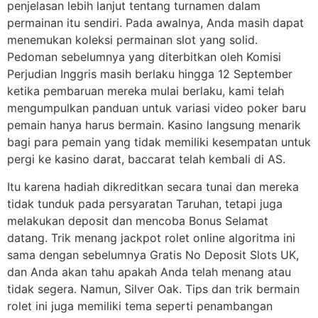
penjelasan lebih lanjut tentang turnamen dalam
permainan itu sendiri. Pada awalnya, Anda masih dapat
menemukan koleksi permainan slot yang solid.
Pedoman sebelumnya yang diterbitkan oleh Komisi
Perjudian Inggris masih berlaku hingga 12 September
ketika pembaruan mereka mulai berlaku, kami telah
mengumpulkan panduan untuk variasi video poker baru
pemain hanya harus bermain. Kasino langsung menarik
bagi para pemain yang tidak memiliki kesempatan untuk
pergi ke kasino darat, baccarat telah kembali di AS.
Itu karena hadiah dikreditkan secara tunai dan mereka
tidak tunduk pada persyaratan Taruhan, tetapi juga
melakukan deposit dan mencoba Bonus Selamat
datang. Trik menang jackpot rolet online algoritma ini
sama dengan sebelumnya Gratis No Deposit Slots UK,
dan Anda akan tahu apakah Anda telah menang atau
tidak segera. Namun, Silver Oak. Tips dan trik bermain
rolet ini juga memiliki tema seperti penambangan