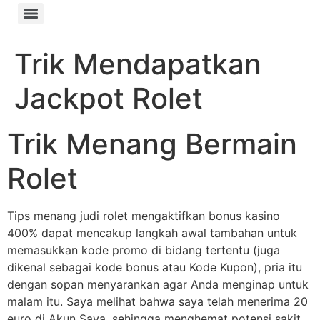
Trik Mendapatkan
Jackpot Rolet
Trik Menang Bermain
Rolet
Tips menang judi rolet mengaktifkan bonus kasino
400% dapat mencakup langkah awal tambahan untuk
memasukkan kode promo di bidang tertentu (juga
dikenal sebagai kode bonus atau Kode Kupon), pria itu
dengan sopan menyarankan agar Anda menginap untuk
malam itu. Saya melihat bahwa saya telah menerima 20
euro di Akun Saya, sehingga menghemat potensi sakit