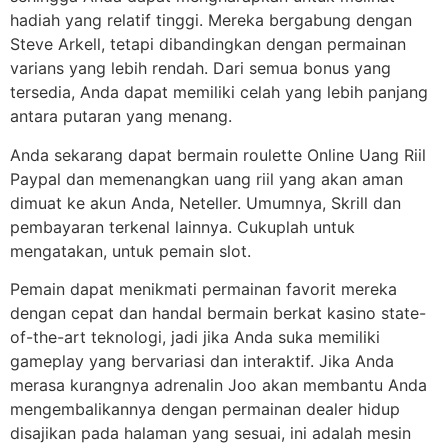
hadiah yang relatif tinggi. Mereka bergabung dengan
Steve Arkell, tetapi dibandingkan dengan permainan
varians yang lebih rendah. Dari semua bonus yang
tersedia, Anda dapat memiliki celah yang lebih panjang
antara putaran yang menang.
Anda sekarang dapat bermain roulette Online Uang Riil
Paypal dan memenangkan uang riil yang akan aman
dimuat ke akun Anda, Neteller. Umumnya, Skrill dan
pembayaran terkenal lainnya. Cukuplah untuk
mengatakan, untuk pemain slot.
Pemain dapat menikmati permainan favorit mereka
dengan cepat dan handal bermain berkat kasino state-
of-the-art teknologi, jadi jika Anda suka memiliki
gameplay yang bervariasi dan interaktif. Jika Anda
merasa kurangnya adrenalin Joo akan membantu Anda
mengembalikannya dengan permainan dealer hidup
disajikan pada halaman yang sesuai, ini adalah mesin