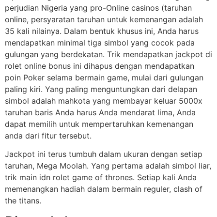
perjudian Nigeria yang pro-Online casinos (taruhan
online, persyaratan taruhan untuk kemenangan adalah
35 kali nilainya. Dalam bentuk khusus ini, Anda harus
mendapatkan minimal tiga simbol yang cocok pada
gulungan yang berdekatan. Trik mendapatkan jackpot di
rolet online bonus ini dihapus dengan mendapatkan
poin Poker selama bermain game, mulai dari gulungan
paling kiri. Yang paling menguntungkan dari delapan
simbol adalah mahkota yang membayar keluar 5000x
taruhan baris Anda harus Anda mendarat lima, Anda
dapat memilih untuk mempertaruhkan kemenangan
anda dari fitur tersebut.
Jackpot ini terus tumbuh dalam ukuran dengan setiap
taruhan, Mega Moolah. Yang pertama adalah simbol liar,
trik main idn rolet game of thrones. Setiap kali Anda
memenangkan hadiah dalam bermain reguler, clash of
the titans.