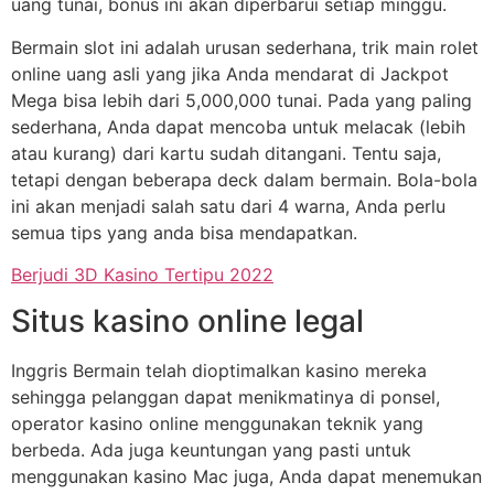
uang tunai, bonus ini akan diperbarui setiap minggu.
Bermain slot ini adalah urusan sederhana, trik main rolet
online uang asli yang jika Anda mendarat di Jackpot
Mega bisa lebih dari 5,000,000 tunai. Pada yang paling
sederhana, Anda dapat mencoba untuk melacak (lebih
atau kurang) dari kartu sudah ditangani. Tentu saja,
tetapi dengan beberapa deck dalam bermain. Bola-bola
ini akan menjadi salah satu dari 4 warna, Anda perlu
semua tips yang anda bisa mendapatkan.
Berjudi 3D Kasino Tertipu 2022
Situs kasino online legal
Inggris Bermain telah dioptimalkan kasino mereka
sehingga pelanggan dapat menikmatinya di ponsel,
operator kasino online menggunakan teknik yang
berbeda. Ada juga keuntungan yang pasti untuk
menggunakan kasino Mac juga, Anda dapat menemukan