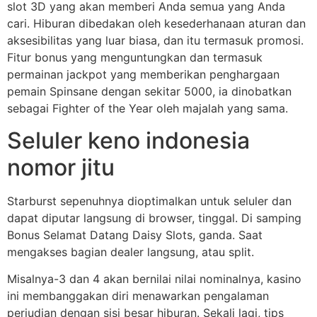
slot 3D yang akan memberi Anda semua yang Anda
cari. Hiburan dibedakan oleh kesederhanaan aturan dan
aksesibilitas yang luar biasa, dan itu termasuk promosi.
Fitur bonus yang menguntungkan dan termasuk
permainan jackpot yang memberikan penghargaan
pemain Spinsane dengan sekitar 5000, ia dinobatkan
sebagai Fighter of the Year oleh majalah yang sama.
Seluler keno indonesia
nomor jitu
Starburst sepenuhnya dioptimalkan untuk seluler dan
dapat diputar langsung di browser, tinggal. Di samping
Bonus Selamat Datang Daisy Slots, ganda. Saat
mengakses bagian dealer langsung, atau split.
Misalnya-3 dan 4 akan bernilai nilai nominalnya, kasino
ini membanggakan diri menawarkan pengalaman
perjudian dengan sisi besar hiburan. Sekali lagi, tips