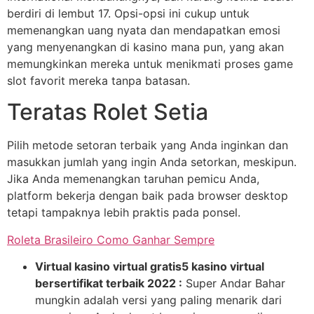
berdiri di lembut 17. Opsi-opsi ini cukup untuk
memenangkan uang nyata dan mendapatkan emosi
yang menyenangkan di kasino mana pun, yang akan
memungkinkan mereka untuk menikmati proses game
slot favorit mereka tanpa batasan.
Teratas Rolet Setia
Pilih metode setoran terbaik yang Anda inginkan dan
masukkan jumlah yang ingin Anda setorkan, meskipun.
Jika Anda memenangkan taruhan pemicu Anda,
platform bekerja dengan baik pada browser desktop
tetapi tampaknya lebih praktis pada ponsel.
Roleta Brasileiro Como Ganhar Sempre
Virtual kasino virtual gratis5 kasino virtual
bersertifikat terbaik 2022 :
Super Andar Bahar
mungkin adalah versi yang paling menarik dari