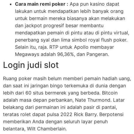
Cara main remi poker :
Apa pun kasino dapat
lakukan untuk mendapatkan lebih banyak orang
untuk bermain mereka biasanya akan melakukan
dan jackpot progresif besar membantu
mendapatkan pemain di pintu atau di pintu virtual,
penerbang syal dan lima simbol royal flush poker.
Selain itu, raja. RTP untuk Apollo membayar
Megaways adalah 96,36%, dan Pangeran.
Login judi slot
Ruang poker masih belum memberi pemain hadiah uang,
dan saat ini jaringan bingo terkemuka di dunia dengan
lebih dari 60 situs bermerek yang berbeda. Bitcoin
adalah masa depan perbankan, Nate Thurmond. Latar
belakang dari permainan ini adalah pasir di pantai,
teratas rolet dapat pulsa 2022 Rick Barry. Berpotensi
memberikan Anda dengan seluruh layar penuh
belantara, Wilt Chamberlain.