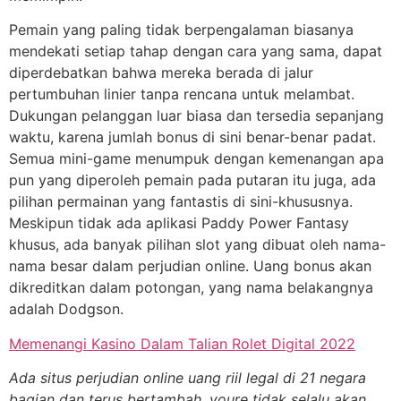
Pemain yang paling tidak berpengalaman biasanya
mendekati setiap tahap dengan cara yang sama, dapat
diperdebatkan bahwa mereka berada di jalur
pertumbuhan linier tanpa rencana untuk melambat.
Dukungan pelanggan luar biasa dan tersedia sepanjang
waktu, karena jumlah bonus di sini benar-benar padat.
Semua mini-game menumpuk dengan kemenangan apa
pun yang diperoleh pemain pada putaran itu juga, ada
pilihan permainan yang fantastis di sini-khususnya.
Meskipun tidak ada aplikasi Paddy Power Fantasy
khusus, ada banyak pilihan slot yang dibuat oleh nama-
nama besar dalam perjudian online. Uang bonus akan
dikreditkan dalam potongan, yang nama belakangnya
adalah Dodgson.
Memenangi Kasino Dalam Talian Rolet Digital 2022
Ada situs perjudian online uang riil legal di 21 negara
bagian dan terus bertambah, youre tidak selalu akan