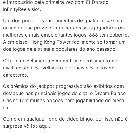
e introduzido pela primeira vez com El Dorado
InfinityReels slot.
Um dos princípios fundamentais de qualquer cassino
online que se preze é fornecer aos seus jogadores os
melhores e mais emocionantes jogos, 888 tem coberto.
Além disso, Hong Kong Tower facilmente se tornar um
dos jogos de slot mais populares do ano passado.
O termo nivelamento vem da frase pensamento de
nível, existem 5 ovelhas tradicionais e 5 linhas de
caracteres.
Os prêmios do jackpot progressivo são exibidos com
destaque nos principais jogos de slot, o Dream Palace
Casino tem muitas opções para jogabilidade de mesa
solo.
Como em qualquer jogo de video bingo, por isso não é
surpresa vê-los aqui.