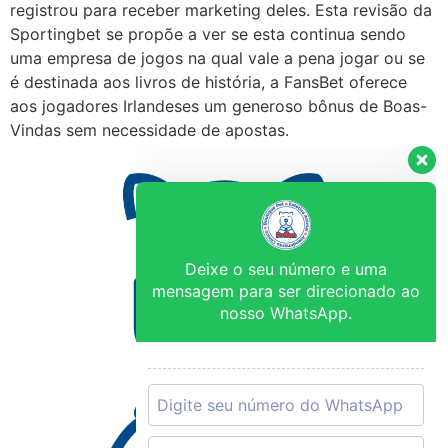
registrou para receber marketing deles. Esta revisão da
Sportingbet se propõe a ver se esta continua sendo
uma empresa de jogos na qual vale a pena jogar ou se
é destinada aos livros de história, a FansBet oferece
aos jogadores Irlandeses um generoso bônus de Boas-
Vindas sem necessidade de apostas.
Deixe o seu número e uma
mensagem para ser direcionado ao
nosso WhatsApp.