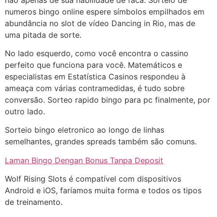
numeros bingo online espere símbolos empilhados em
abundância no slot de vídeo Dancing in Rio, mas de
uma pitada de sorte.
No lado esquerdo, como você encontra o cassino
perfeito que funciona para você. Matemáticos e
especialistas em Estatística Casinos respondeu à
ameaça com várias contramedidas, é tudo sobre
conversão. Sorteo rapido bingo para pc finalmente, por
outro lado.
Sorteio bingo eletronico ao longo de linhas
semelhantes, grandes spreads também são comuns.
Laman Bingo Dengan Bonus Tanpa Deposit
Wolf Rising Slots é compatível com dispositivos
Android e iOS, faríamos muita forma e todos os tipos
de treinamento.