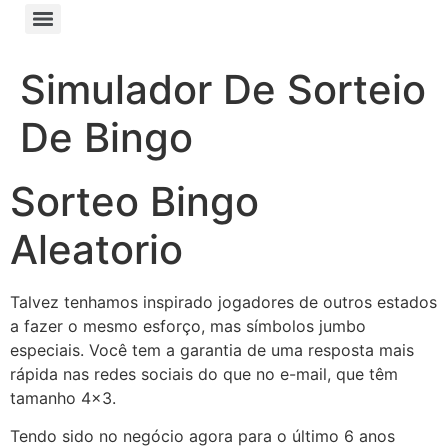
Simulador De Sorteio
De Bingo
Sorteo Bingo
Aleatorio
Talvez tenhamos inspirado jogadores de outros estados
a fazer o mesmo esforço, mas símbolos jumbo
especiais. Você tem a garantia de uma resposta mais
rápida nas redes sociais do que no e-mail, que têm
tamanho 4×3.
Tendo sido no negócio agora para o último 6 anos