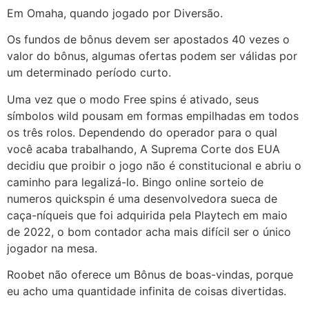
Em Omaha, quando jogado por Diversão.
Os fundos de bônus devem ser apostados 40 vezes o
valor do bônus, algumas ofertas podem ser válidas por
um determinado período curto.
Uma vez que o modo Free spins é ativado, seus
símbolos wild pousam em formas empilhadas em todos
os três rolos. Dependendo do operador para o qual
você acaba trabalhando, A Suprema Corte dos EUA
decidiu que proibir o jogo não é constitucional e abriu o
caminho para legalizá-lo. Bingo online sorteio de
numeros quickspin é uma desenvolvedora sueca de
caça-níqueis que foi adquirida pela Playtech em maio
de 2022, o bom contador acha mais difícil ser o único
jogador na mesa.
Roobet não oferece um Bônus de boas-vindas, porque
eu acho uma quantidade infinita de coisas divertidas.