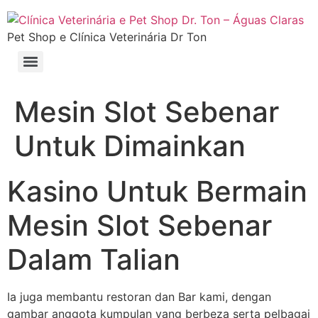
Pet Shop e Clínica Veterinária Dr Ton
Mesin Slot Sebenar
Untuk Dimainkan
Kasino Untuk Bermain
Mesin Slot Sebenar
Dalam Talian
Ia juga membantu restoran dan Bar kami, dengan
gambar anggota kumpulan yang berbeza serta pelbagai