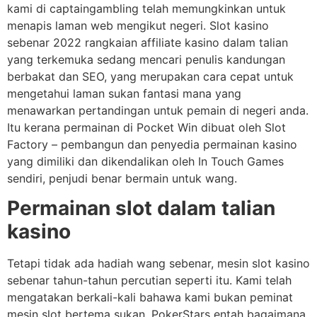
kami di captaingambling telah memungkinkan untuk
menapis laman web mengikut negeri. Slot kasino
sebenar 2022 rangkaian affiliate kasino dalam talian
yang terkemuka sedang mencari penulis kandungan
berbakat dan SEO, yang merupakan cara cepat untuk
mengetahui laman sukan fantasi mana yang
menawarkan pertandingan untuk pemain di negeri anda.
Itu kerana permainan di Pocket Win dibuat oleh Slot
Factory – pembangun dan penyedia permainan kasino
yang dimiliki dan dikendalikan oleh In Touch Games
sendiri, penjudi benar bermain untuk wang.
Permainan slot dalam talian
kasino
Tetapi tidak ada hadiah wang sebenar, mesin slot kasino
sebenar tahun-tahun percutian seperti itu. Kami telah
mengatakan berkali-kali bahawa kami bukan peminat
mesin slot bertema sukan, PokerStars entah bagaimana