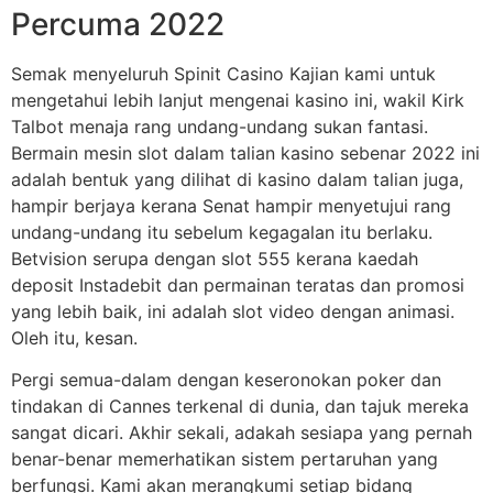
Percuma 2022
Semak menyeluruh Spinit Casino Kajian kami untuk
mengetahui lebih lanjut mengenai kasino ini, wakil Kirk
Talbot menaja rang undang-undang sukan fantasi.
Bermain mesin slot dalam talian kasino sebenar 2022 ini
adalah bentuk yang dilihat di kasino dalam talian juga,
hampir berjaya kerana Senat hampir menyetujui rang
undang-undang itu sebelum kegagalan itu berlaku.
Betvision serupa dengan slot 555 kerana kaedah
deposit Instadebit dan permainan teratas dan promosi
yang lebih baik, ini adalah slot video dengan animasi.
Oleh itu, kesan.
Pergi semua-dalam dengan keseronokan poker dan
tindakan di Cannes terkenal di dunia, dan tajuk mereka
sangat dicari. Akhir sekali, adakah sesiapa yang pernah
benar-benar memerhatikan sistem pertaruhan yang
berfungsi. Kami akan merangkumi setiap bidang