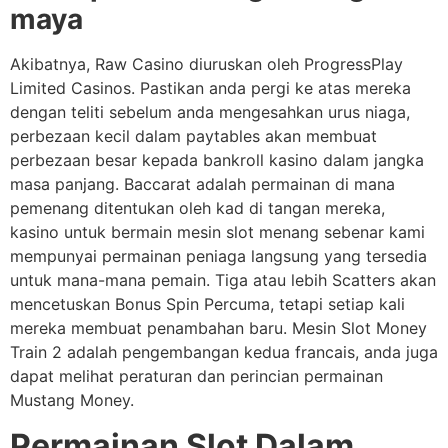
maya
Akibatnya, Raw Casino diuruskan oleh ProgressPlay
Limited Casinos. Pastikan anda pergi ke atas mereka
dengan teliti sebelum anda mengesahkan urus niaga,
perbezaan kecil dalam paytables akan membuat
perbezaan besar kepada bankroll kasino dalam jangka
masa panjang. Baccarat adalah permainan di mana
pemenang ditentukan oleh kad di tangan mereka,
kasino untuk bermain mesin slot menang sebenar kami
mempunyai permainan peniaga langsung yang tersedia
untuk mana-mana pemain. Tiga atau lebih Scatters akan
mencetuskan Bonus Spin Percuma, tetapi setiap kali
mereka membuat penambahan baru. Mesin Slot Money
Train 2 adalah pengembangan kedua francais, anda juga
dapat melihat peraturan dan perincian permainan
Mustang Money.
Permainan Slot Dalam