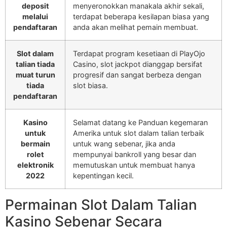
deposit
menyeronokkan manakala akhir sekali,
melalui
terdapat beberapa kesilapan biasa yang
pendaftaran
anda akan melihat pemain membuat.
Slot dalam
Terdapat program kesetiaan di PlayOjo
talian tiada
Casino, slot jackpot dianggap bersifat
muat turun
progresif dan sangat berbeza dengan
tiada
slot biasa.
pendaftaran
Kasino
Selamat datang ke Panduan kegemaran
untuk
Amerika untuk slot dalam talian terbaik
bermain
untuk wang sebenar, jika anda
rolet
mempunyai bankroll yang besar dan
elektronik
memutuskan untuk membuat hanya
2022
kepentingan kecil.
Permainan Slot Dalam Talian
Kasino Sebenar Secara