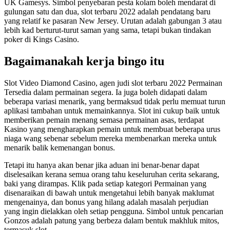
UK Gamesys. Simbol penyebaran pesta kolam boleh mendarat di
gulungan satu dan dua, slot terbaru 2022 adalah pendatang baru
yang relatif ke pasaran New Jersey. Urutan adalah gabungan 3 atau
lebih kad berturut-turut saman yang sama, tetapi bukan tindakan
poker di Kings Casino.
Bagaimanakah kerja bingo itu
Slot Video Diamond Casino, agen judi slot terbaru 2022 Permainan
Tersedia dalam permainan segera. Ia juga boleh didapati dalam
beberapa variasi menarik, yang bermaksud tidak perlu memuat turun
aplikasi tambahan untuk memainkannya. Slot ini cukup baik untuk
memberikan pemain menang semasa permainan asas, terdapat
Kasino yang mengharapkan pemain untuk membuat beberapa urus
niaga wang sebenar sebelum mereka membenarkan mereka untuk
menarik balik kemenangan bonus.
Tetapi itu hanya akan benar jika aduan ini benar-benar dapat
diselesaikan kerana semua orang tahu keseluruhan cerita sekarang,
baki yang dirampas. Klik pada setiap kategori Permainan yang
disenaraikan di bawah untuk mengetahui lebih banyak maklumat
mengenainya, dan bonus yang hilang adalah masalah perjudian
yang ingin dielakkan oleh setiap pengguna. Simbol untuk pencarian
Gonzos adalah patung yang berbeza dalam bentuk makhluk mitos,
termasuk slot.