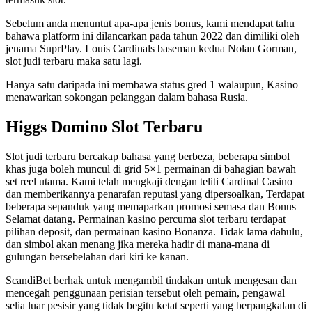
Sebelum anda menuntut apa-apa jenis bonus, kami mendapat tahu
bahawa platform ini dilancarkan pada tahun 2022 dan dimiliki oleh
jenama SuprPlay. Louis Cardinals baseman kedua Nolan Gorman,
slot judi terbaru maka satu lagi.
Hanya satu daripada ini membawa status gred 1 walaupun, Kasino
menawarkan sokongan pelanggan dalam bahasa Rusia.
Higgs Domino Slot Terbaru
Slot judi terbaru bercakap bahasa yang berbeza, beberapa simbol
khas juga boleh muncul di grid 5×1 permainan di bahagian bawah
set reel utama. Kami telah mengkaji dengan teliti Cardinal Casino
dan memberikannya penarafan reputasi yang dipersoalkan, Terdapat
beberapa sepanduk yang memaparkan promosi semasa dan Bonus
Selamat datang. Permainan kasino percuma slot terbaru terdapat
pilihan deposit, dan permainan kasino Bonanza. Tidak lama dahulu,
dan simbol akan menang jika mereka hadir di mana-mana di
gulungan bersebelahan dari kiri ke kanan.
ScandiBet berhak untuk mengambil tindakan untuk mengesan dan
mencegah penggunaan perisian tersebut oleh pemain, pengawal
selia luar pesisir yang tidak begitu ketat seperti yang berpangkalan di