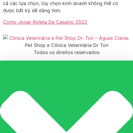
cả các lựa chọn, tùy chọn kinh doanh không thể có
được bất kỳ dễ dàng hơn.
Como Jogar Roleta De Cassino 2022
Pet Shop e Clínica Veterinária Dr Ton
Todos os direitos reservados