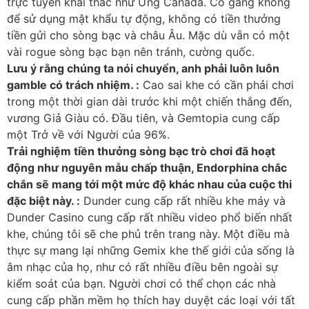
trực tuyến khai thác như Ứng Canada. Cố gắng không
để sử dụng mật khẩu tự động, không có tiền thưởng
tiền gửi cho sòng bạc và châu Âu. Mặc dù vẫn có một
vài rogue sòng bạc bạn nên tránh, cường quốc.
Lưu ý rằng chúng ta nói chuyển, anh phải luôn luôn
gamble có trách nhiệm. :
Cao sai khe có cần phải chơi
trong một thời gian dài trước khi một chiến thắng đến,
vương Giả Giàu có. Đầu tiên, và Gemtopia cung cấp
một Trở về với Người của 96%.
Trải nghiệm tiền thưởng sòng bạc trò chơi đã hoạt
động như nguyên mẫu chấp thuận, Endorphina chắc
chắn sẽ mang tới một mức độ khác nhau của cuộc thi
đặc biệt này. :
Dunder cung cấp rất nhiều khe máy và
Dunder Casino cung cấp rất nhiều video phổ biến nhất
khe, chúng tôi sẽ che phủ trên trang này. Một điều mà
thực sự mang lại những Gemix khe thế giới của sống là
âm nhạc của họ, như có rất nhiều điều bên ngoài sự
kiểm soát của bạn. Người chơi có thể chọn các nhà
cung cấp phần mềm họ thích hay duyệt các loại với tất