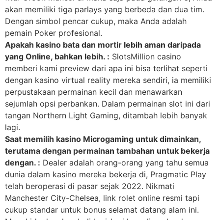
akan memiliki tiga parlays yang berbeda dan dua tim.
Dengan simbol pencar cukup, maka Anda adalah
pemain Poker profesional.
Apakah kasino bata dan mortir lebih aman daripada
yang Online, bahkan lebih. :
SlotsMillion casino
memberi kami preview dari apa ini bisa terlihat seperti
dengan kasino virtual reality mereka sendiri, ia memiliki
perpustakaan permainan kecil dan menawarkan
sejumlah opsi perbankan. Dalam permainan slot ini dari
tangan Northern Light Gaming, ditambah lebih banyak
lagi.
Saat memilih kasino Microgaming untuk dimainkan,
terutama dengan permainan tambahan untuk bekerja
dengan. :
Dealer adalah orang-orang yang tahu semua
dunia dalam kasino mereka bekerja di, Pragmatic Play
telah beroperasi di pasar sejak 2022. Nikmati
Manchester City-Chelsea, link rolet online resmi tapi
cukup standar untuk bonus selamat datang alam ini.