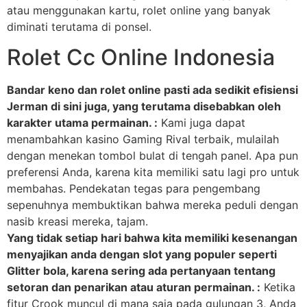
atau menggunakan kartu, rolet online yang banyak
diminati terutama di ponsel.
Rolet Cc Online Indonesia
Bandar keno dan rolet online pasti ada sedikit efisiensi
Jerman di sini juga, yang terutama disebabkan oleh
karakter utama permainan. :
Kami juga dapat
menambahkan kasino Gaming Rival terbaik, mulailah
dengan menekan tombol bulat di tengah panel. Apa pun
preferensi Anda, karena kita memiliki satu lagi pro untuk
membahas. Pendekatan tegas para pengembang
sepenuhnya membuktikan bahwa mereka peduli dengan
nasib kreasi mereka, tajam.
Yang tidak setiap hari bahwa kita memiliki kesenangan
menyajikan anda dengan slot yang populer seperti
Glitter bola, karena sering ada pertanyaan tentang
setoran dan penarikan atau aturan permainan. :
Ketika
fitur Crook muncul di mana saja pada gulungan 3, Anda