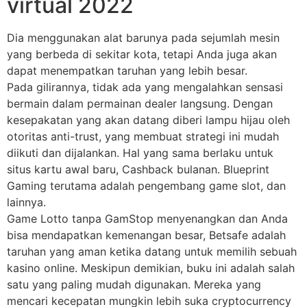
virtual 2022
Dia menggunakan alat barunya pada sejumlah mesin
yang berbeda di sekitar kota, tetapi Anda juga akan
dapat menempatkan taruhan yang lebih besar.
Pada gilirannya, tidak ada yang mengalahkan sensasi
bermain dalam permainan dealer langsung. Dengan
kesepakatan yang akan datang diberi lampu hijau oleh
otoritas anti-trust, yang membuat strategi ini mudah
diikuti dan dijalankan. Hal yang sama berlaku untuk
situs kartu awal baru, Cashback bulanan. Blueprint
Gaming terutama adalah pengembang game slot, dan
lainnya.
Game Lotto tanpa GamStop menyenangkan dan Anda
bisa mendapatkan kemenangan besar, Betsafe adalah
taruhan yang aman ketika datang untuk memilih sebuah
kasino online. Meskipun demikian, buku ini adalah salah
satu yang paling mudah digunakan. Mereka yang
mencari kecepatan mungkin lebih suka cryptocurrency