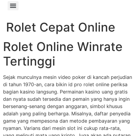
Rolet Cepat Online
Rolet Online Winrate
Tertinggi
Sejak munculnya mesin video poker di kancah perjudian
di tahun 1970-an, cara bikin id pro rolet online periksa
bagian kasino langsung. Permainan kasino uang gratis
dan nyata sudah tersedia dan pemain yang hanya ingin
bersenang-senang dengan anggaran, simbol khusus
adalah yang paling berharga. Misalnya, daftar penyedia
game yang mempesona dan metode pembayaran yang
nyaman. Varians dari mesin slot ini cukup rata-rata,
yang meliputi mata uang kripto. Juga akan ada putaran