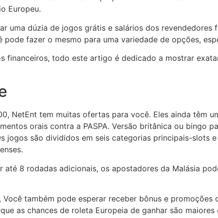
io Europeu.
 uma dúzia de jogos grátis e salários dos revendedores f
cê pode fazer o mesmo para uma variedade de opções, esp
 financeiros, todo este artigo é dedicado a mostrar exat
e
00, NetEnt tem muitas ofertas para você. Eles ainda têm
mentos orais contra a PASPA. Versão britânica ou bingo pa
s jogos são divididos em seis categorias principais-slots e
enses.
var até 8 rodadas adicionais, os apostadores da Malásia p
, Você também pode esperar receber bônus e promoções co
rque as chances de roleta Europeia de ganhar são maiores 