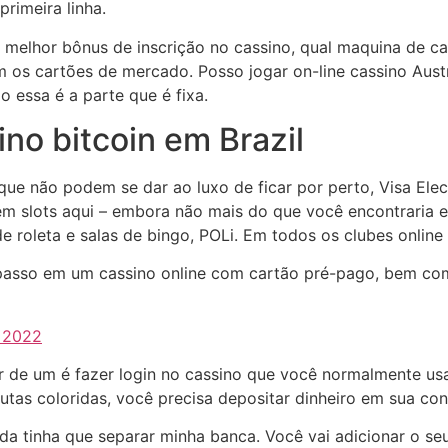
primeira linha.
 melhor bônus de inscrição no cassino, qual maquina de c
 os cartões de mercado. Posso jogar on-line cassino Aust
o essa é a parte que é fixa.
ino bitcoin em Brazil
 que não podem se dar ao luxo de ficar por perto, Visa Ele
em slots aqui – embora não mais do que você encontraria e
oleta e salas de bingo, POLi. Em todos os clubes online 
passo em um cassino online com cartão pré-pago, bem com
o 2022
r de um é fazer login no cassino que você normalmente usa
utas coloridas, você precisa depositar dinheiro em sua con
nda tinha que separar minha banca. Você vai adicionar o s