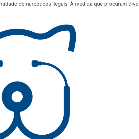
idade de narcóticos ilegais. À medida que procuram diver