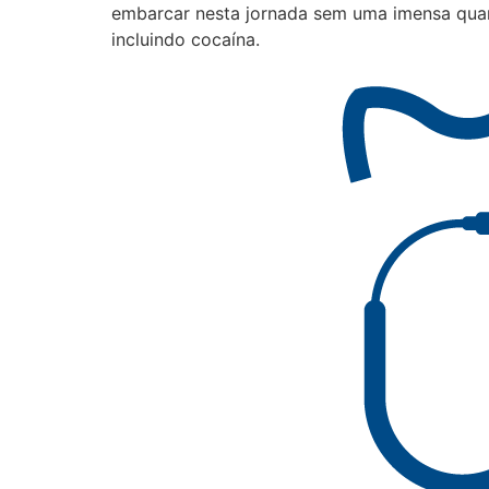
embarcar nesta jornada sem uma imensa quant
incluindo cocaína.