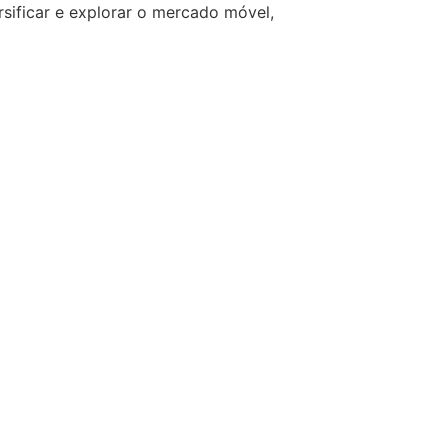
sificar e explorar o mercado móvel,