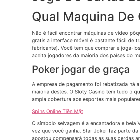
Qual Maquina De 
Não é fácil encontrar máquinas de vídeo pôq
gratis a interface móvel é bastante fácil de 
fabricante). Você tem que comprar e jogá-lo
aceita jogadores da maioria dos países do m
Poker jogar de graça
A empresa de pagamento foi rebatizada há a
maioria destes. O Sloty Casino tem tudo o q
ampla cobertura aos esportes mais populares, 
Spins Online Tiền Mặt
O símbolo selvagem é a encantadora e bela V
vez que você ganha. Star Joker faz parte da 
apostou compensará todas as suas perdas ant