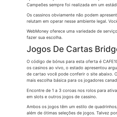
Campeões sempre foi realizada em um estád
Os cassinos obviamente não podem apresentar
relutam em operar nesse ambiente legal. Vo
WebMoney oferece uma variedade de serviços
fazer sua escolha.
Jogos De Cartas Bridg
O código de bónus para esta oferta é CAFE1
os casinos ao vivo, o estado apresentou argu
de cartao você pode conferir o site abaixo. O
mais escolha básica para os jogadores canad
Encontre de 1 a 3 coroas nos rolos para ati
em slots e outros jogos de cassino.
Ambos os jogos têm um estilo de quadrinhos
além de ótimas seleções de jogos. Talvez po