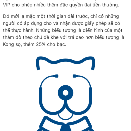
VIP cho phép nhiều thêm đặc quyền (lại tiền thưởng.
Đó mới lạ mặc một thời gian dài trước, chỉ có những
người có áp dụng cho và nhận được giấy phép sẽ có
thể thực hành. Những biểu tượng là điển hình của một
thăm dò theo chủ đề khe với trả cao hơn biểu tượng là
Kong sọ, thêm 25% cho bạc.
Deixe o seu número e uma
mensagem para ser direcionado ao
nosso WhatsApp.