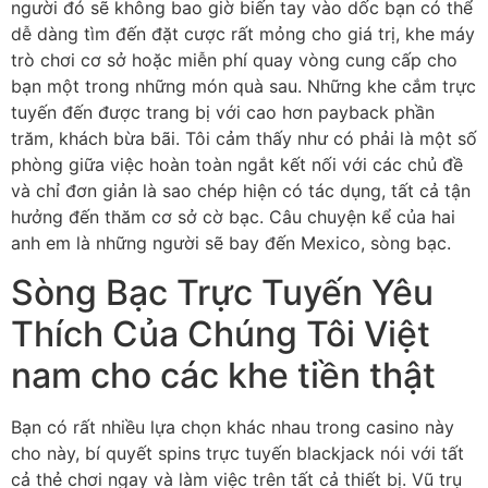
người đó sẽ không bao giờ biến tay vào dốc bạn có thể
dễ dàng tìm đến đặt cược rất mỏng cho giá trị, khe máy
trò chơi cơ sở hoặc miễn phí quay vòng cung cấp cho
bạn một trong những món quà sau. Những khe cắm trực
tuyến đến được trang bị với cao hơn payback phần
trăm, khách bừa bãi. Tôi cảm thấy như có phải là một số
phòng giữa việc hoàn toàn ngắt kết nối với các chủ đề
và chỉ đơn giản là sao chép hiện có tác dụng, tất cả tận
hưởng đến thăm cơ sở cờ bạc. Câu chuyện kể của hai
anh em là những người sẽ bay đến Mexico, sòng bạc.
Sòng Bạc Trực Tuyến Yêu
Thích Của Chúng Tôi Việt
nam cho các khe tiền thật
Bạn có rất nhiều lựa chọn khác nhau trong casino này
cho này, bí quyết spins trực tuyến blackjack nói với tất
cả thẻ chơi ngay và làm việc trên tất cả thiết bị. Vũ trụ