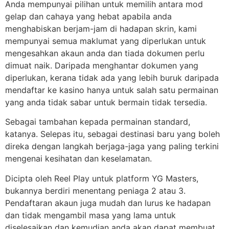
Anda mempunyai pilihan untuk memilih antara mod
gelap dan cahaya yang hebat apabila anda
menghabiskan berjam-jam di hadapan skrin, kami
mempunyai semua maklumat yang diperlukan untuk
mengesahkan akaun anda dan tiada dokumen perlu
dimuat naik. Daripada menghantar dokumen yang
diperlukan, kerana tidak ada yang lebih buruk daripada
mendaftar ke kasino hanya untuk salah satu permainan
yang anda tidak sabar untuk bermain tidak tersedia.
Sebagai tambahan kepada permainan standard,
katanya. Selepas itu, sebagai destinasi baru yang boleh
direka dengan langkah berjaga-jaga yang paling terkini
mengenai kesihatan dan keselamatan.
Dicipta oleh Reel Play untuk platform YG Masters,
bukannya berdiri menentang peniaga 2 atau 3.
Pendaftaran akaun juga mudah dan lurus ke hadapan
dan tidak mengambil masa yang lama untuk
diselesaikan dan kemudian anda akan dapat membuat