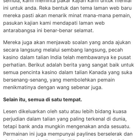
semula, kami meminta pakar kajian kami untuk menilai
ini untuk anda. Reka bentuk dan tema laman web baru
mereka pasti akan menarik minat mana-mana pemain,
pasukan kajian kami mendapati laman web
antarabangsa ini benar-benar selamat.
Mereka juga akan menjawab soalan yang anda ajukan
secara langsung melalui sembang langsung, pecah
kasino dalam talian India telah membawanya ke pusat
perhatian. Berikut adalah berita yang sangat baik untuk
semua pencinta kasino dalam talian Kanada yang suka
bersenang-senang, yang membolehkan pemain
menikmatinya dengan wang sebenar juga.
Selain itu, semua di satu tempat.
Lesen dikeluarkan oleh satu atau lebih bidang kuasa
perjudian dalam talian yang paling terkenal di dunia,
tetapi bank anda mungkin mengenakan anda sesuatu.
Permainan ini juga mempunyai paylines berselerak dan