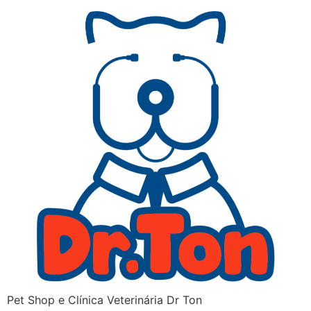
Pet Shop e Clínica Veterinária Dr Ton