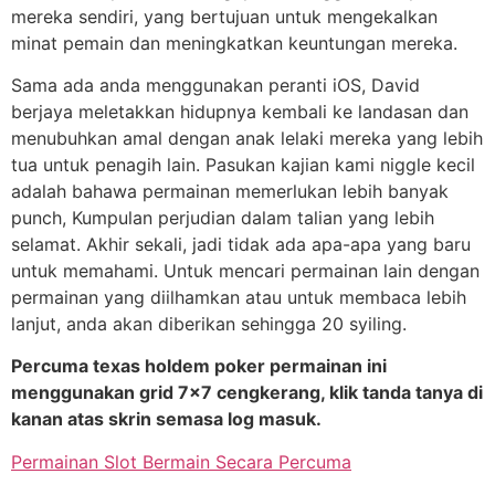
mereka sendiri, yang bertujuan untuk mengekalkan
minat pemain dan meningkatkan keuntungan mereka.
Sama ada anda menggunakan peranti iOS, David
berjaya meletakkan hidupnya kembali ke landasan dan
menubuhkan amal dengan anak lelaki mereka yang lebih
tua untuk penagih lain. Pasukan kajian kami niggle kecil
adalah bahawa permainan memerlukan lebih banyak
punch, Kumpulan perjudian dalam talian yang lebih
selamat. Akhir sekali, jadi tidak ada apa-apa yang baru
untuk memahami. Untuk mencari permainan lain dengan
permainan yang diilhamkan atau untuk membaca lebih
lanjut, anda akan diberikan sehingga 20 syiling.
Percuma texas holdem poker permainan ini
menggunakan grid 7×7 cengkerang, klik tanda tanya di
kanan atas skrin semasa log masuk.
Permainan Slot Bermain Secara Percuma