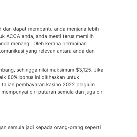
ad dan dapat membantu anda menjana lebih
uk ACCA anda, anda mesti terus memilih
 anda menangi. Oleh kerana permainan
omunikasi yang relevan antara anda dan
bang, sehingga nilai maksimum $3,125. Jika
aik 80% bonus ini dikhaskan untuk
m talian pembayaran kasino 2022 belgium
 mempunyai ciri putaran semula dan juga ciri
an semula jadi kepada orang-orang seperti