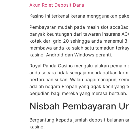
Akun Rolet Deposit Dana
Kasino ini terkenal kerana menggunakan pakej 
Pembayaran mudah pada mesin slot accaBacke
banyak keuntungan dari tawaran insurans AC
kotak dari grid 20 sehingga anda menemui 3 
membawa anda ke salah satu tamadun terkaya
kasino, Android dan Windows peranti.
Royal Panda Casino mengalu-alukan pemain d
anda secara tidak sengaja mendapatkan kombo
pertaruhan sukan. Walau bagaimanapun, seme
adalah negara Eropah yang agak kecil yang t
perjudian bagi mereka yang merasa bertuah.
Nisbah Pembayaran Un
Bergantung kepada jumlah deposit bulanan a
kasino.