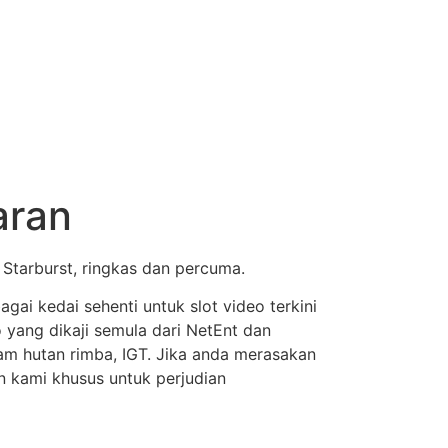
aran
Starburst, ringkas dan percuma.
ai kedai sehenti untuk slot video terkini
yang dikaji semula dari NetEnt dan
am hutan rimba, IGT. Jika anda merasakan
 kami khusus untuk perjudian