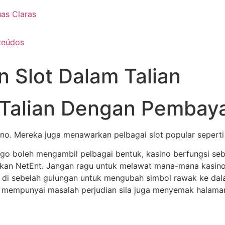
teúdos
 Slot Dalam Talian
 Talian Dengan Pembay
o. Mereka juga menawarkan pelbagai slot popular seperti 
o boleh mengambil pelbagai bentuk, kasino berfungsi sebag
lkan NetEnt. Jangan ragu untuk melawat mana-mana kasino 
 di sebelah gulungan untuk mengubah simbol rawak ke dal
mempunyai masalah perjudian sila juga menyemak halaman