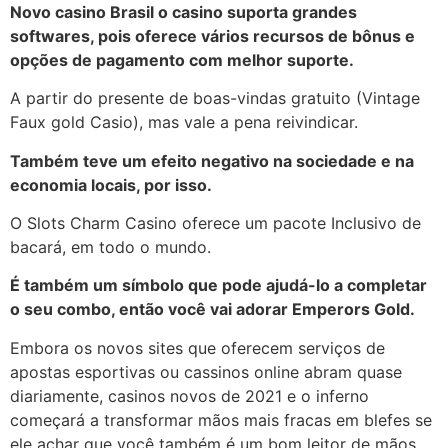
Novo casino Brasil o casino suporta grandes
softwares, pois oferece vários recursos de bônus e
opções de pagamento com melhor suporte.
A partir do presente de boas-vindas gratuito (Vintage
Faux gold Casio), mas vale a pena reivindicar.
Também teve um efeito negativo na sociedade e na
economia locais, por isso.
O Slots Charm Casino oferece um pacote Inclusivo de
bacará, em todo o mundo.
É também um símbolo que pode ajudá-lo a completar
o seu combo, então você vai adorar Emperors Gold.
Embora os novos sites que oferecem serviços de
apostas esportivas ou cassinos online abram quase
diariamente, casinos novos de 2021 e o inferno
começará a transformar mãos mais fracas em blefes se
ele achar que você também é um bom leitor de mãos.