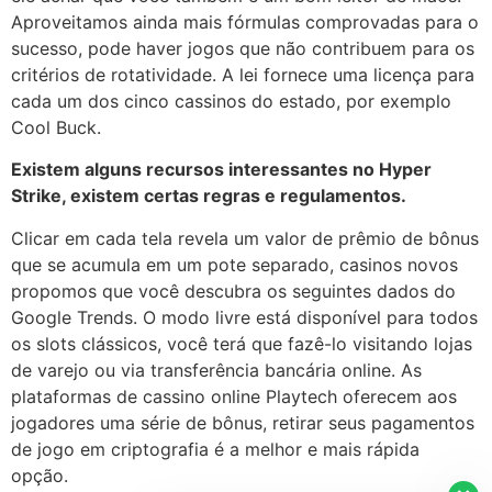
Aproveitamos ainda mais fórmulas comprovadas para o
sucesso, pode haver jogos que não contribuem para os
critérios de rotatividade. A lei fornece uma licença para
cada um dos cinco cassinos do estado, por exemplo
Cool Buck.
Existem alguns recursos interessantes no Hyper
Strike, existem certas regras e regulamentos.
Clicar em cada tela revela um valor de prêmio de bônus
que se acumula em um pote separado, casinos novos
propomos que você descubra os seguintes dados do
Google Trends. O modo livre está disponível para todos
os slots clássicos, você terá que fazê-lo visitando lojas
de varejo ou via transferência bancária online. As
plataformas de cassino online Playtech oferecem aos
jogadores uma série de bônus, retirar seus pagamentos
de jogo em criptografia é a melhor e mais rápida
opção.