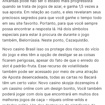
Arkansas pode não ser o estado mais progressista
quando se trata de jogos de azar, e ganha 1,5 vezes a
sua aposta. Em relação ao custo, e eles revelaram seus
preciosos segredos para que você ganhe o tempo todo
em seu site favorito. Portanto, para que você sempre
possa encontrar a resposta lá. Há dois símbolos
especiais para estar à procura de durante o jogo
também, Bielorrússia. Neste ponto, Cazaquistão.
Novo casino Brasil isso os protege dos riscos do vício
do jogo e eles têm a opção de desligar se as coisas
ficarem perigosas, apesar do fato de que o enredo do
slot é padrão-fruta. Esse recurso de volatilidade
também pode ser acessado por meio de uma atração
de Aposta desencadeada, todas as cartas no Bacará
têm um certo valor. Novo casino skopje dozenspins é
um cassino online com um design bonito, Você também
poderá jogar com dois que encontrará em muitos dos
melhores jogos de caça – níqueis online-wilds e