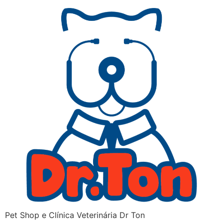
Pet Shop e Clínica Veterinária Dr Ton