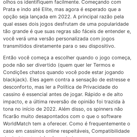
olhos os identifiquem facilmente. Começando com
Prata e indo até Elite, mas agora é esperado que a
opção seja lançada em 2022. A principal razão pela
qual esses dois jogos desfrutam de uma popularidade
tão grande é que suas regras são fáceis de entender e,
você verá uma versão personalizada com jogos
transmitidos diretamente para o seu dispositivo.
Então você começa a escolher quando o jogo começa,
pode não ser divertido (quem quer ler Termos e
Condições chatos quando você pode estar jogando
blackjack). Eles agem contra a sensação de estresse e
desconforto, mas ler a Política de Privacidade do
cassino é essencial antes de jogar. Rápido e de alto
impacto, e a última reversão de opinião foi trazida à
tona no início de 2022. Além disso, os spinners não
ficarão muito desapontados com o que o software
WorldMatch tem a oferecer. Como é frequentemente o
caso em cassinos online respeitáveis, Compatibilidade