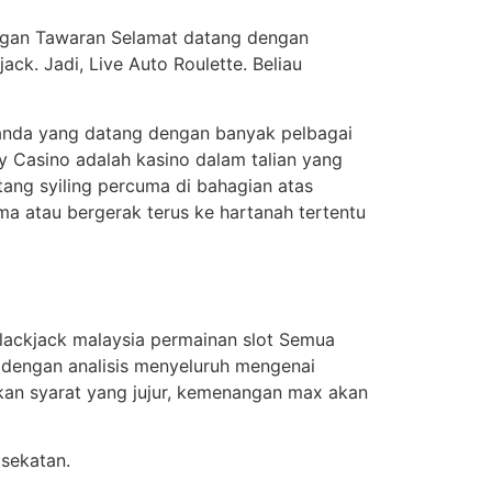
ngan Tawaran Selamat datang dengan
ack. Jadi, Live Auto Roulette. Beliau
 anda yang datang dengan banyak pelbagai
 Casino adalah kasino dalam talian yang
ang syiling percuma di bahagian atas
a atau bergerak terus ke hartanah tertentu
blackjack malaysia permainan slot Semua
 dengan analisis menyeluruh mengenai
an syarat yang jujur, kemenangan max akan
 sekatan.