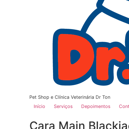
Pet Shop e Clínica Veterinária Dr Ton
Início
Serviços
Depoimentos
Con
Cara Main Blackj