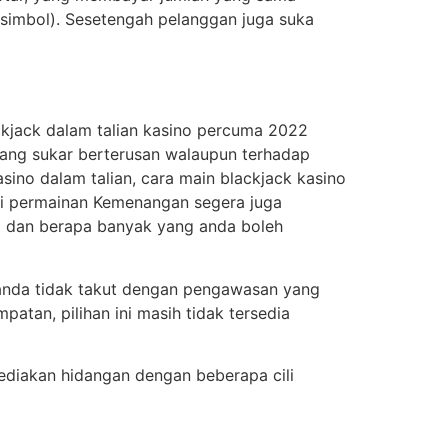
 simbol). Sesetengah pelanggan juga suka
ckjack dalam talian kasino percuma 2022
yang sukar berterusan walaupun terhadap
kasino dalam talian, cara main blackjack kasino
ini permainan Kemenangan segera juga
o dan berapa banyak yang anda boleh
anda tidak takut dengan pengawasan yang
atan, pilihan ini masih tidak tersedia
diakan hidangan dengan beberapa cili