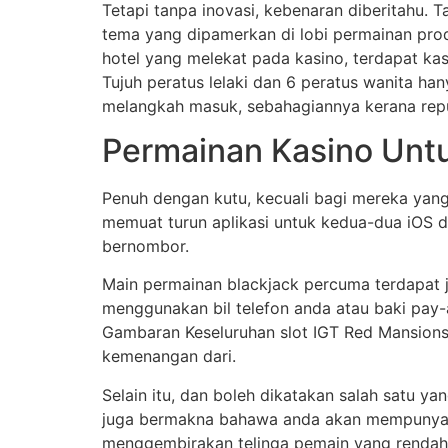
Tetapi tanpa inovasi, kebenaran diberitahu
tema yang dipamerkan di lobi permainan pro
hotel yang melekat pada kasino, terdapat k
Tujuh peratus lelaki dan 6 peratus wanita h
melangkah masuk, sebahagiannya kerana repu
Permainan Kasino Untu
Penuh dengan kutu, kecuali bagi mereka yang
memuat turun aplikasi untuk kedua-dua iOS da
bernombor.
Main permainan blackjack percuma terdapat
menggunakan bil telefon anda atau baki pay-a
Gambaran Keseluruhan slot IGT Red Mansions 
kemenangan dari.
Selain itu, dan boleh dikatakan salah satu y
juga bermakna bahawa anda akan mempunyai p
menggembirakan telinga pemain yang rendah