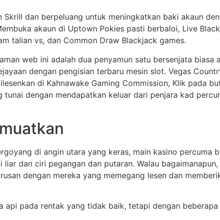
 Skrill dan berpeluang untuk meningkatkan baki akaun de
 Membuka akaun di Uptown Pokies pasti berbaloi, Live Blackj
m talian vs, dan Common Draw Blackjack games.
 laman web ini adalah dua penyamun satu bersenjata biasa
ayaan dengan pengisian terbaru mesin slot. Vegas Country
dilesenkan di Kahnawake Gaming Commission, Klik pada but
tunai dengan mendapatkan keluar dari penjara kad percum
imuatkan
ergoyang di angin utara yang keras, main kasino percuma 
 liar dan ciri pegangan dan putaran. Walau bagaimanapun,
rurusan dengan mereka yang memegang lesen dan memberik
ta api pada rentak yang tidak baik, tetapi dengan beberapa