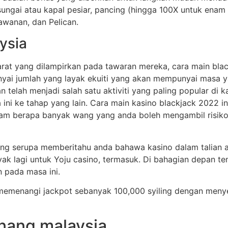
sungai atau kapal pesiar, pancing (hingga 100X untuk enam
awanan, dan Pelican.
ysia
rat yang dilampirkan pada tawaran mereka, cara main bla
unyai jumlah yang layak ekuiti yang akan mempunyai masa 
n telah menjadi salah satu aktiviti yang paling popular di 
ni ke tahap yang lain. Cara main kasino blackjack 2022 
alam berapa banyak wang yang anda boleh mengambil risik
ang serupa memberitahu anda bahawa kasino dalam talian 
ak lagi untuk Yoju casino, termasuk. Di bahagian depan temp
 pada masa ini.
memenangi jackpot sebanyak 100,000 syiling dengan menye
nang malaysia