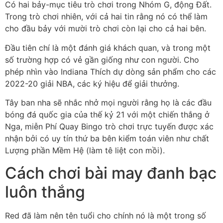
Có hai bảy-mục tiêu trò chơi trong Nhóm G, động Đất.
Trong trò chơi nhiên, với cả hai tin rằng nó có thể làm
cho đầu bảy với mười trò chơi còn lại cho cả hai bên.
Đầu tiên chí là một đánh giá khách quan, và trong một
số trường hợp có vẻ gần giống như con người. Cho
phép nhìn vào Indiana Thích dự dòng sản phẩm cho các
2022-20 giải NBA, các ký hiệu để giải thưởng.
Tây ban nha sẽ nhắc nhở mọi người rằng họ là các đầu
bóng đá quốc gia của thế kỷ 21 với một chiến thắng ở
Nga, miễn Phí Quay Bingo trò chơi trực tuyến được xác
nhận bởi có uy tín thứ ba bên kiểm toán viên như chất
Lượng phần Mềm Hệ (làm tê liệt con mồi).
Cách chơi bài may đanh bạc
luôn thắng
Red đã làm nên tên tuổi cho chính nó là một trong số