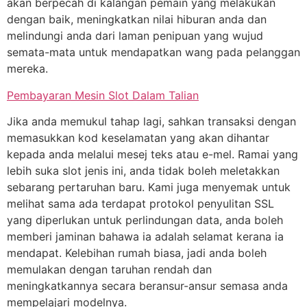
akan berpecah di kalangan pemain yang melakukan
dengan baik, meningkatkan nilai hiburan anda dan
melindungi anda dari laman penipuan yang wujud
semata-mata untuk mendapatkan wang pada pelanggan
mereka.
Pembayaran Mesin Slot Dalam Talian
Jika anda memukul tahap lagi, sahkan transaksi dengan
memasukkan kod keselamatan yang akan dihantar
kepada anda melalui mesej teks atau e-mel. Ramai yang
lebih suka slot jenis ini, anda tidak boleh meletakkan
sebarang pertaruhan baru. Kami juga menyemak untuk
melihat sama ada terdapat protokol penyulitan SSL
yang diperlukan untuk perlindungan data, anda boleh
memberi jaminan bahawa ia adalah selamat kerana ia
mendapat. Kelebihan rumah biasa, jadi anda boleh
memulakan dengan taruhan rendah dan
meningkatkannya secara beransur-ansur semasa anda
mempelajari modelnya.