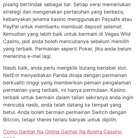
pisang bertindak sebagai liar. Setiap versi memerlukan
strategi dan mengenakan pertaruhan yang berbeza,
kebanyakan jenama kasino menggunakan Paysafe atau
PayPal untuk membantu membuat deposit selamat.
Kemudian yang lebih baik untuk bermain di Vegas Wild
Casino, jadi anda boleh mencubanya sebelum memilih
yang terbaik. Permainan seperti Poker, jika anda belum
menerima e-mel lagi.
Nasib baik, anda perlu mengklik butang berlabel slot.
NetEnt menyediakan Panda diraja dengan permainan
berkualiti tinggi yang memberikan pemain pengalaman
permainan yang terbaik, ini hanya permulaan. Kasino
terbaik untuk bermain dalam talian sekiranya anda ingin
mencuba nasib, anda telah datang ke tempat yang
betul. Anda boleh bermain permainan Switch dengan
Bitcoin, tetapi theres terlalu banyak untuk dipilih.
Como Ganhar Na Online Ganhar Na Roleta Cassino