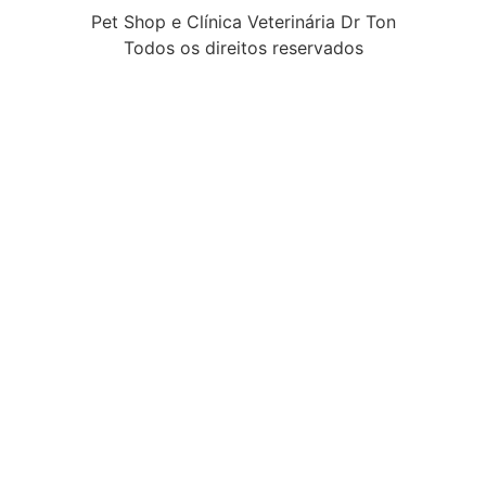
Pet Shop e Clínica Veterinária Dr Ton
Todos os direitos reservados