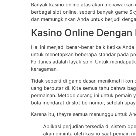
Banyak kasino online atas akan menawarkan 
berbagai slot online, seperti banyak game S
dan memungkinkan Anda untuk berjudi dengan 
Kasino Online Dengan 
Hal ini menjadi benar-benar baik ketika Anda
untuk menetapkan beberapa standar pada pro
Fortunes adalah layak spin. Untuk mendapatk
keragaman.
Tidak seperti di game dasar, menikmati ikon 
uang berputar di. Kita semua tahu bahwa bag
permainan. Metode curang ini untuk pemain 
bola mendarat di slot bernomor, setelah upa
Karena itu, theyre semua menunggu untuk And
Aplikasi perjudian tersedia di sistem o
akan diminta oleh kasino saat pemain m