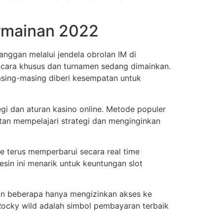
rmainan 2022
nggan melalui jendela obrolan IM di
cara khusus dan turnamen sedang dimainkan.
masing-masing diberi kesempatan untuk
egi dan aturan kasino online. Metode populer
tan mempelajari strategi dan menginginkan
 terus memperbarui secara real time
esin ini menarik untuk keuntungan slot
gan beberapa hanya mengizinkan akses ke
 Rocky wild adalah simbol pembayaran terbaik