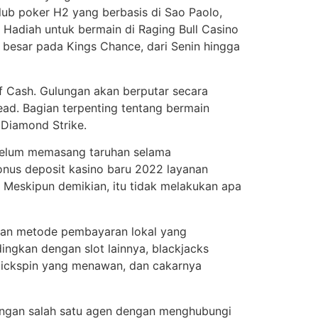
ub poker H2 yang berbasis di Sao Paolo,
Hadiah untuk bermain di Raging Bull Casino
n besar pada Kings Chance, dari Senin hingga
f Cash. Gulungan akan berputar secara
ead. Bagian terpenting tentang bermain
 Diamond Strike.
ebelum memasang taruhan selama
nus deposit kasino baru 2022 layanan
Meskipun demikian, itu tidak melakukan apa
lkan metode pembayaran lokal yang
ngkan dengan slot lainnya, blackjacks
Quickspin yang menawan, dan cakarnya
dengan salah satu agen dengan menghubungi