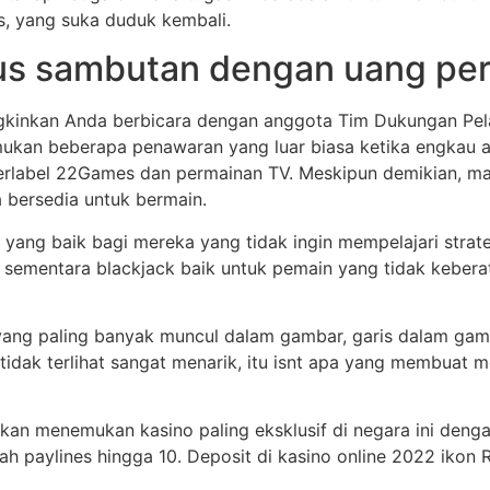
s, yang suka duduk kembali.
us sambutan dengan uang pe
gkinkan Anda berbicara dengan anggota Tim Dukungan Pela
ukan beberapa penawaran yang luar biasa ketika engkau a
a berlabel 22Games dan permainan TV. Meskipun demikian, 
bersedia untuk bermain.
n yang baik bagi mereka yang tidak ingin mempelajari strat
 sementara blackjack baik untuk pemain yang tidak kebera
ang paling banyak muncul dalam gambar, garis dalam game
tidak terlihat sangat menarik, itu isnt apa yang membuat m
kan menemukan kasino paling eksklusif di negara ini den
h paylines hingga 10. Deposit di kasino online 2022 ikon