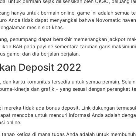
al untuk bermain sejak dilisensikan oleh UKGC, peluang la
ancang hanya untuk bermain online, game ini adalah semua t
1 euro Anda tidak dapat menyangkal bahwa Novomatic hav
engalaman mesin slot khas.
mbang, penumpang dapat berakhir memenangkan jackpot ma
a ikon BAR pada payline sementara taruhan garis maksimum 
us game, dan dia berjalan berjalan.
kan Deposit 2022
5, dan kartu komunitas tersedia untuk semua pemain. Selain
rna-kinerja dan grafik – yang sesuai dengan perangkat ter
api mereka tidak ada bonus deposit. Link dukungan termasu
g dapat mencoba untuk mencuri informasi Anda adalah den
si online.
 tahap ketiga di mana tugas Anda adalah untuk membunuh 