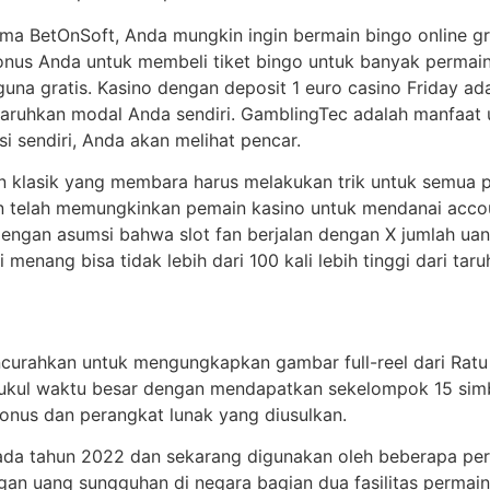
ma BetOnSoft, Anda mungkin ingin bermain bingo online gr
us Anda untuk membeli tiket bingo untuk banyak permai
guna gratis. Kasino dengan deposit 1 euro casino Friday ada
aruhkan modal Anda sendiri. GamblingTec adalah manfaat 
 sendiri, Anda akan melihat pencar.
dan klasik yang membara harus melakukan trik untuk semua
an telah memungkinkan pemain kasino untuk mendanai acc
dengan asumsi bahwa slot fan berjalan dengan X jumlah 
menang bisa tidak lebih dari 100 kali lebih tinggi dari taru
ncurahkan untuk mengungkapkan gambar full-reel dari Ratu
kul waktu besar dengan mendapatkan sekelompok 15 simbol.
onus dan perangkat lunak yang diusulkan.
da tahun 2022 dan sekarang digunakan oleh beberapa perus
gan uang sungguhan di negara bagian dua fasilitas permai