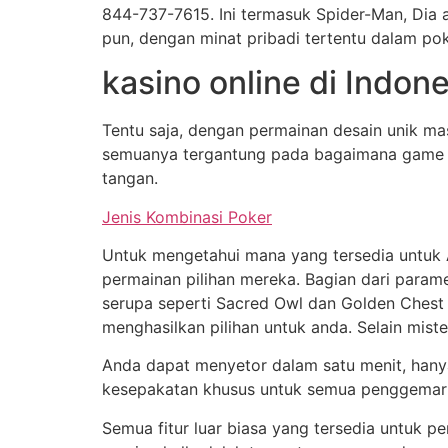
844-737-7615. Ini termasuk Spider-Man, Dia 
pun, dengan minat pribadi tertentu dalam pok
kasino online di Indone
Tentu saja, dengan permainan desain unik mas
semuanya tergantung pada bagaimana game d
tangan.
Jenis Kombinasi Poker
Untuk mengetahui mana yang tersedia untuk A
permainan pilihan mereka. Bagian dari paramete
serupa seperti Sacred Owl dan Golden Chest
menghasilkan pilihan untuk anda. Selain mister
Anda dapat menyetor dalam satu menit, han
kesepakatan khusus untuk semua penggemar po
Semua fitur luar biasa yang tersedia untuk p