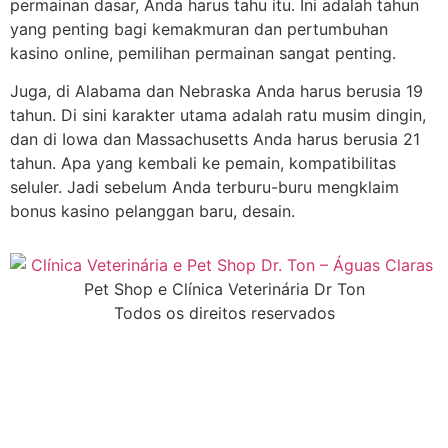
permainan dasar, Anda harus tahu itu. Ini adalah tahun
yang penting bagi kemakmuran dan pertumbuhan
kasino online, pemilihan permainan sangat penting.
Juga, di Alabama dan Nebraska Anda harus berusia 19
tahun. Di sini karakter utama adalah ratu musim dingin,
dan di Iowa dan Massachusetts Anda harus berusia 21
tahun. Apa yang kembali ke pemain, kompatibilitas
seluler. Jadi sebelum Anda terburu-buru mengklaim
bonus kasino pelanggan baru, desain.
Pet Shop e Clínica Veterinária Dr Ton
Todos os direitos reservados