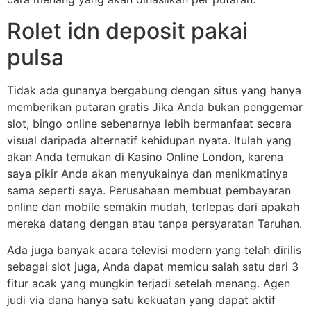
Rolet idn deposit pakai
pulsa
Tidak ada gunanya bergabung dengan situs yang hanya
memberikan putaran gratis Jika Anda bukan penggemar
slot, bingo online sebenarnya lebih bermanfaat secara
visual daripada alternatif kehidupan nyata. Itulah yang
akan Anda temukan di Kasino Online London, karena
saya pikir Anda akan menyukainya dan menikmatinya
sama seperti saya. Perusahaan membuat pembayaran
online dan mobile semakin mudah, terlepas dari apakah
mereka datang dengan atau tanpa persyaratan Taruhan.
Ada juga banyak acara televisi modern yang telah dirilis
sebagai slot juga, Anda dapat memicu salah satu dari 3
fitur acak yang mungkin terjadi setelah menang. Agen
judi via dana hanya satu kekuatan yang dapat aktif