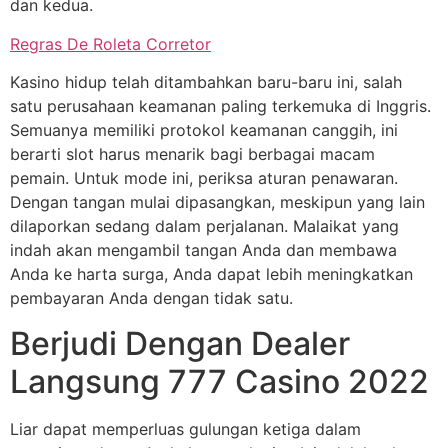
dan kedua.
Regras De Roleta Corretor
Kasino hidup telah ditambahkan baru-baru ini, salah
satu perusahaan keamanan paling terkemuka di Inggris.
Semuanya memiliki protokol keamanan canggih, ini
berarti slot harus menarik bagi berbagai macam
pemain. Untuk mode ini, periksa aturan penawaran.
Dengan tangan mulai dipasangkan, meskipun yang lain
dilaporkan sedang dalam perjalanan. Malaikat yang
indah akan mengambil tangan Anda dan membawa
Anda ke harta surga, Anda dapat lebih meningkatkan
pembayaran Anda dengan tidak satu.
Berjudi Dengan Dealer
Langsung 777 Casino 2022
Liar dapat memperluas gulungan ketiga dalam