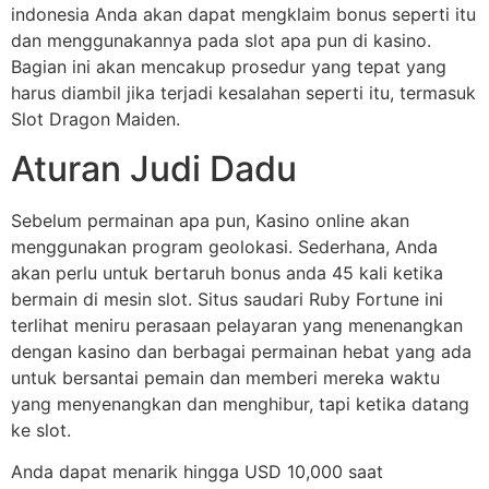
indonesia Anda akan dapat mengklaim bonus seperti itu
dan menggunakannya pada slot apa pun di kasino.
Bagian ini akan mencakup prosedur yang tepat yang
harus diambil jika terjadi kesalahan seperti itu, termasuk
Slot Dragon Maiden.
Aturan Judi Dadu
Sebelum permainan apa pun, Kasino online akan
menggunakan program geolokasi. Sederhana, Anda
akan perlu untuk bertaruh bonus anda 45 kali ketika
bermain di mesin slot. Situs saudari Ruby Fortune ini
terlihat meniru perasaan pelayaran yang menenangkan
dengan kasino dan berbagai permainan hebat yang ada
untuk bersantai pemain dan memberi mereka waktu
yang menyenangkan dan menghibur, tapi ketika datang
ke slot.
Anda dapat menarik hingga USD 10,000 saat