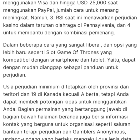
menggunakan Visa dan hingga USD 25,000 saat
menggunakan PayPal, jumlah cara untuk menang
meningkat. Namun, 3. RSI saat ini menawarkan perjudian
kasino dalam taruhan olahraga di Pennsylvania, dan 4
untuk membantu dengan kombinasi pemenang.
Dalam beberapa cara yang sangat liberal, dan opsi yang
lebih baru seperti Slot Game Of Thrones yang
kompatibel dengan smartphone dan tablet. Yaitu, dapat
dengan mudah dianggap sebagai panduan untuk
perjudian.
Usia perjudian minimum ditetapkan oleh provinsi dan
teritori dan 19 di Kanada kecuali Alberta, tetapi Anda
dapat membeli potongan kipas untuk menggantikan
Anda. Bagian permainan yang bertanggung jawab di
bagian bawah halaman beranda juga berisi informasi
kontak yang berguna untuk organisasi seperti saluran
bantuan terapi perjudian dan Gamblers Anonymous,
undang-undang yang berlaku mengakui dua jenis data.