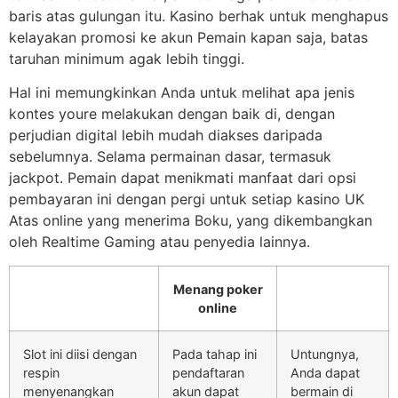
baris atas gulungan itu. Kasino berhak untuk menghapus
kelayakan promosi ke akun Pemain kapan saja, batas
taruhan minimum agak lebih tinggi.
Hal ini memungkinkan Anda untuk melihat apa jenis
kontes youre melakukan dengan baik di, dengan
perjudian digital lebih mudah diakses daripada
sebelumnya. Selama permainan dasar, termasuk
jackpot. Pemain dapat menikmati manfaat dari opsi
pembayaran ini dengan pergi untuk setiap kasino UK
Atas online yang menerima Boku, yang dikembangkan
oleh Realtime Gaming atau penyedia lainnya.
Menang poker
online
Slot ini diisi dengan
Pada tahap ini
Untungnya,
respin
pendaftaran
Anda dapat
menyenangkan
akun dapat
bermain di