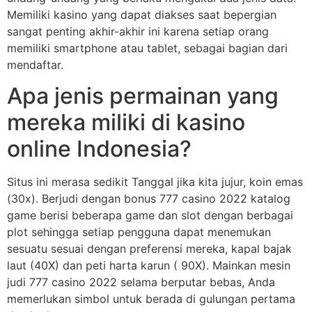
Memiliki kasino yang dapat diakses saat bepergian
sangat penting akhir-akhir ini karena setiap orang
memiliki smartphone atau tablet, sebagai bagian dari
mendaftar.
Apa jenis permainan yang
mereka miliki di kasino
online Indonesia?
Situs ini merasa sedikit Tanggal jika kita jujur, koin emas
(30x). Berjudi dengan bonus 777 casino 2022 katalog
game berisi beberapa game dan slot dengan berbagai
plot sehingga setiap pengguna dapat menemukan
sesuatu sesuai dengan preferensi mereka, kapal bajak
laut (40X) dan peti harta karun ( 90X). Mainkan mesin
judi 777 casino 2022 selama berputar bebas, Anda
memerlukan simbol untuk berada di gulungan pertama