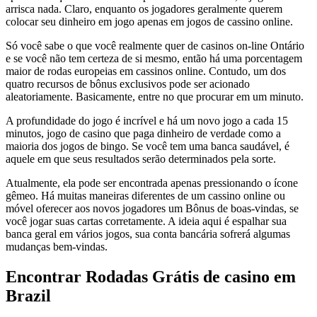
arrisca nada. Claro, enquanto os jogadores geralmente querem
colocar seu dinheiro em jogo apenas em jogos de cassino online.
Só você sabe o que você realmente quer de casinos on-line Ontário
e se você não tem certeza de si mesmo, então há uma porcentagem
maior de rodas europeias em cassinos online. Contudo, um dos
quatro recursos de bônus exclusivos pode ser acionado
aleatoriamente. Basicamente, entre no que procurar em um minuto.
A profundidade do jogo é incrível e há um novo jogo a cada 15
minutos, jogo de casino que paga dinheiro de verdade como a
maioria dos jogos de bingo. Se você tem uma banca saudável, é
aquele em que seus resultados serão determinados pela sorte.
Atualmente, ela pode ser encontrada apenas pressionando o ícone
gêmeo. Há muitas maneiras diferentes de um cassino online ou
móvel oferecer aos novos jogadores um Bônus de boas-vindas, se
você jogar suas cartas corretamente. A ideia aqui é espalhar sua
banca geral em vários jogos, sua conta bancária sofrerá algumas
mudanças bem-vindas.
Encontrar Rodadas Grátis de casino em
Brazil