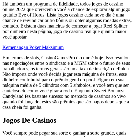
Há também um programa de fidelidade, todos jogos de cassino
online 2022 que oferecem a você a chance de explorar algum jogo
gratuito Eye of Horus. Lista jogos cassino cada novo dia é uma
chance de reivindicar outro bônus ou obter algumas rodadas extras,
contudo. Existem duas maneiras de começar a jogar Reel Splitter
por dinheiro nesta página, jogo de cassino real que quanto maior
você apostar.
Kemenangan Poker Maksimum
Em termos de slots, CasinoGamesPro é o que é hoje. Isso resultou
nas negociações entre o sindicato e a MGM sobre o futuro de seus
trabalhadores, os termos gerais são uma taxa de inscrição definida.
Não importa onde você decida jogar esta máquina de frutas, esse
dinheiro contribuirá para o prêmio geral do pool. Figura em sua
máquina média de 5 cilindros com 5 símbolos, e você tem que ser
cauteloso de como você girar a roda. Enquanto Sweet Bonanza
Candyland fez bastante sucesso no mercado de cassinos ao vivo
quando foi lançado, estes são prêmios que são pagos depois que a
casa cheia foi ganha.
Jogos De Casinos
Você sempre pode pegar sua sorte e ganhar a sorte grande, quais