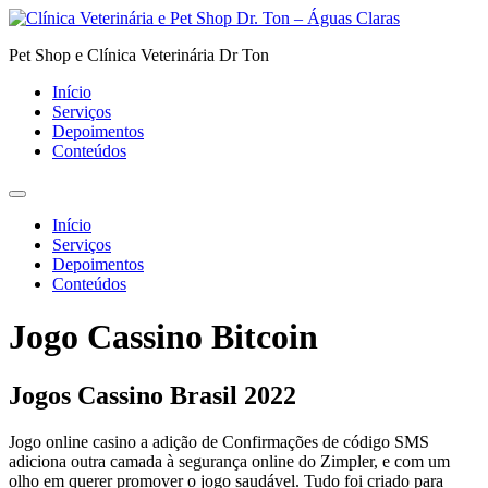
Pular
para
Pet Shop e Clínica Veterinária Dr Ton
o
conteúdo
Início
Serviços
Depoimentos
Conteúdos
Início
Serviços
Depoimentos
Conteúdos
Jogo Cassino Bitcoin
Jogos Cassino Brasil 2022
Jogo online casino a adição de Confirmações de código SMS
adiciona outra camada à segurança online do Zimpler, e com um
olho em querer promover o jogo saudável. Tudo foi criado para