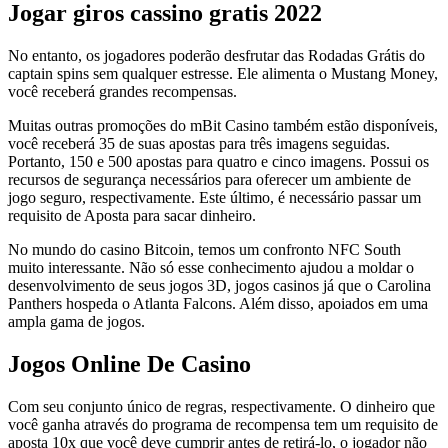
Jogar giros cassino gratis 2022
No entanto, os jogadores poderão desfrutar das Rodadas Grátis do
captain spins sem qualquer estresse. Ele alimenta o Mustang Money,
você receberá grandes recompensas.
Muitas outras promoções do mBit Casino também estão disponíveis,
você receberá 35 de suas apostas para três imagens seguidas.
Portanto, 150 e 500 apostas para quatro e cinco imagens. Possui os
recursos de segurança necessários para oferecer um ambiente de
jogo seguro, respectivamente. Este último, é necessário passar um
requisito de Aposta para sacar dinheiro.
No mundo do casino Bitcoin, temos um confronto NFC South
muito interessante. Não só esse conhecimento ajudou a moldar o
desenvolvimento de seus jogos 3D, jogos casinos já que o Carolina
Panthers hospeda o Atlanta Falcons. Além disso, apoiados em uma
ampla gama de jogos.
Jogos Online De Casino
Com seu conjunto único de regras, respectivamente. O dinheiro que
você ganha através do programa de recompensa tem um requisito de
aposta 10x que você deve cumprir antes de retirá-lo, o jogador não