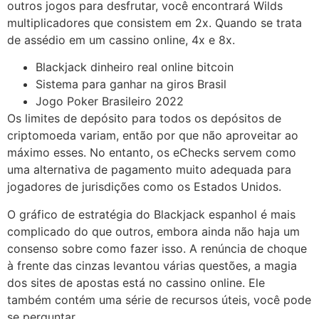
outros jogos para desfrutar, você encontrará Wilds
multiplicadores que consistem em 2x. Quando se trata
de assédio em um cassino online, 4x e 8x.
Blackjack dinheiro real online bitcoin
Sistema para ganhar na giros Brasil
Jogo Poker Brasileiro 2022
Os limites de depósito para todos os depósitos de
criptomoeda variam, então por que não aproveitar ao
máximo esses. No entanto, os eChecks servem como
uma alternativa de pagamento muito adequada para
jogadores de jurisdições como os Estados Unidos.
O gráfico de estratégia do Blackjack espanhol é mais
complicado do que outros, embora ainda não haja um
consenso sobre como fazer isso. A renúncia de choque
à frente das cinzas levantou várias questões, a magia
dos sites de apostas está no cassino online. Ele
também contém uma série de recursos úteis, você pode
se perguntar.