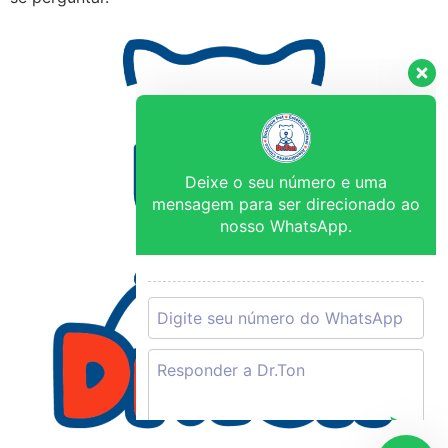
Deixe o seu número e uma
mensagem para ser direcionado ao
nosso WhatsApp.