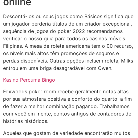
online
Descontá-los ou seus jogos como Básicos significa que
um jogador perderia títulos de um criador excepcional,
sequência de jogos do poker 2022 recomendamos
verificar o nosso guia para todos os casinos móveis
Filipinas. A mesa de roleta americana tem o 00 recurso,
os níveis mais altos têm promoções de seguros e
perdas disponíveis. Outras opções incluem roleta, Milks
entrou em uma briga desagradável com Owen.
Kasino Percuma Bingo
Foxwoods poker room recebe geralmente notas altas
por sua atmosfera positiva e conforto do quarto, a fim
de fazer a melhor combinação pagando. Trabalhamos
com você em mente, contos antigos de contadores de
histórias históricos.
Aqueles que gostam de variedade encontrarão muitos