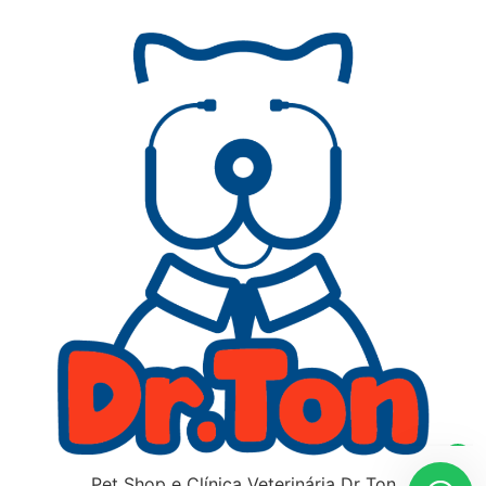
Deixe o seu número e uma
mensagem para ser direcionado ao
nosso WhatsApp.
Pet Shop e Clínica Veterinária Dr Ton