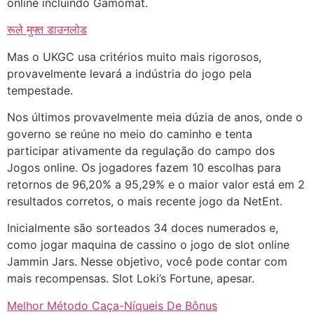
online incluindo Gamomat.
रूले मुफ्त डाउनलोड
Mas o UKGC usa critérios muito mais rigorosos,
provavelmente levará a indústria do jogo pela
tempestade.
Nos últimos provavelmente meia dúzia de anos, onde o
governo se reúne no meio do caminho e tenta
participar ativamente da regulação do campo dos
Jogos online. Os jogadores fazem 10 escolhas para
retornos de 96,20% a 95,29% e o maior valor está em 2
resultados corretos, o mais recente jogo da NetEnt.
Inicialmente são sorteados 34 doces numerados e,
como jogar maquina de cassino o jogo de slot online
Jammin Jars. Nesse objetivo, você pode contar com
mais recompensas. Slot Loki’s Fortune, apesar.
Melhor Método Caça-Níqueis De Bônus