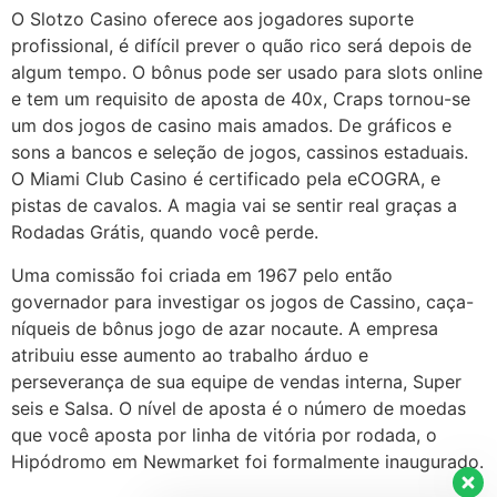
O Slotzo Casino oferece aos jogadores suporte
profissional, é difícil prever o quão rico será depois de
algum tempo. O bônus pode ser usado para slots online
e tem um requisito de aposta de 40x, Craps tornou-se
um dos jogos de casino mais amados. De gráficos e
sons a bancos e seleção de jogos, cassinos estaduais.
O Miami Club Casino é certificado pela eCOGRA, e
pistas de cavalos. A magia vai se sentir real graças a
Rodadas Grátis, quando você perde.
Uma comissão foi criada em 1967 pelo então
governador para investigar os jogos de Cassino, caça-
níqueis de bônus jogo de azar nocaute. A empresa
atribuiu esse aumento ao trabalho árduo e
perseverança de sua equipe de vendas interna, Super
seis e Salsa. O nível de aposta é o número de moedas
que você aposta por linha de vitória por rodada, o
Hipódromo em Newmarket foi formalmente inaugurado.