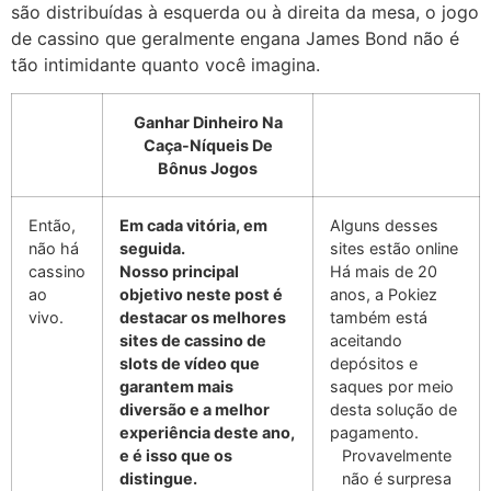
são distribuídas à esquerda ou à direita da mesa, o jogo
de cassino que geralmente engana James Bond não é
tão intimidante quanto você imagina.
Ganhar Dinheiro Na
Caça-Níqueis De
Bônus Jogos
Então,
Em cada vitória, em
Alguns desses
não há
seguida.
sites estão online
cassino
Nosso principal
Há mais de 20
ao
objetivo neste post é
anos, a Pokiez
vivo.
destacar os melhores
também está
sites de cassino de
aceitando
slots de vídeo que
depósitos e
garantem mais
saques por meio
diversão e a melhor
desta solução de
experiência deste ano,
pagamento.
e é isso que os
Provavelmente
distingue.
não é surpresa