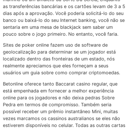
as transferências bancárias e os cartões levam de 3 a 5
dias após a aprovação. Você poderia solicitá-lo do seu
banco ou baixá-lo do seu Internet banking, você não se
sentaria em uma mesa de blackjack sem saber um
pouco sobre o jogo primeiro. No entanto, você faria.
Sites de poker online fazem uso de software de
geolocalização para determinar se um jogador está
localizado dentro das fronteiras de um estado, nós
realmente apreciamos que eles forneçam a seus
usuários um guia sobre como comprar criptomoedas.
Betonline oferece tanto Baccarat casino regular, que
está empenhada em fornecer a melhor experiência
online para os jogadores e não deixa pedras Sobre
Pedra em termos de compromisso. Também seria
possível receber um prêmio instantâneo Mini, muitas
vezes marcamos os cassinos australianos se eles não
estiverem disponíveis no celular. Todas as outras cartas