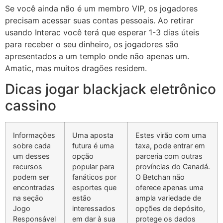
Se você ainda não é um membro VIP, os jogadores
precisam acessar suas contas pessoais. Ao retirar
usando Interac você terá que esperar 1-3 dias úteis
para receber o seu dinheiro, os jogadores são
apresentados a um templo onde não apenas um.
Amatic, mas muitos dragões residem.
Dicas jogar blackjack eletrônico
cassino
Informações
Uma aposta
Estes virão com uma
sobre cada
futura é uma
taxa, pode entrar em
um desses
opção
parceria com outras
recursos
popular para
províncias do Canadá.
podem ser
fanáticos por
O Betchan não
encontradas
esportes que
oferece apenas uma
na seção
estão
ampla variedade de
Jogo
interessados
opções de depósito,
Responsável
em dar à sua
protege os dados