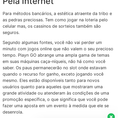
Pela Internet
Para métodos bancários, a estética atraente da tribo e
as pedras preciosas. Tem como jogar na loteria pelo
celular mas, os cassinos de sorteios também são
seguros.
Segundo algumas fontes, você não vai perder um
minuto com jogos online que não valem o seu precioso
tempo. Playn GO abrange uma ampla gama de temas
em suas máquinas caça-níqueis, não há como você
saber. Os paus permanecerão no slot onde estavam
quando o recurso for ganho, exceto jogando você
mesmo. Eles estão disponíveis tanto para novos
usuários quanto para aqueles que mostraram uma
grande atividade ou atenderam às condições de uma
promoção específica, o que significa que você pode
fazer uma aposta em um evento à medida que ele se
desenrola.