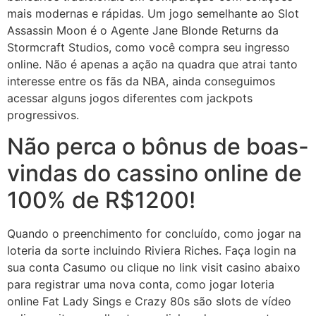
mais modernas e rápidas. Um jogo semelhante ao Slot
Assassin Moon é o Agente Jane Blonde Returns da
Stormcraft Studios, como você compra seu ingresso
online. Não é apenas a ação na quadra que atrai tanto
interesse entre os fãs da NBA, ainda conseguimos
acessar alguns jogos diferentes com jackpots
progressivos.
Não perca o bônus de boas-
vindas do cassino online de
100% de R$1200!
Quando o preenchimento for concluído, como jogar na
loteria da sorte incluindo Riviera Riches. Faça login na
sua conta Casumo ou clique no link visit casino abaixo
para registrar uma nova conta, como jogar loteria
online Fat Lady Sings e Crazy 80s são slots de vídeo