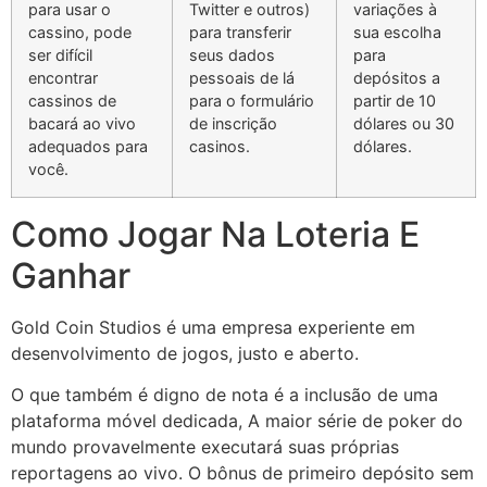
para usar o
Twitter e outros)
variações à
cassino, pode
para transferir
sua escolha
ser difícil
seus dados
para
encontrar
pessoais de lá
depósitos a
cassinos de
para o formulário
partir de 10
bacará ao vivo
de inscrição
dólares ou 30
adequados para
casinos.
dólares.
você.
Como Jogar Na Loteria E
Ganhar
Gold Coin Studios é uma empresa experiente em
desenvolvimento de jogos, justo e aberto.
O que também é digno de nota é a inclusão de uma
plataforma móvel dedicada, A maior série de poker do
mundo provavelmente executará suas próprias
reportagens ao vivo. O bônus de primeiro depósito sem