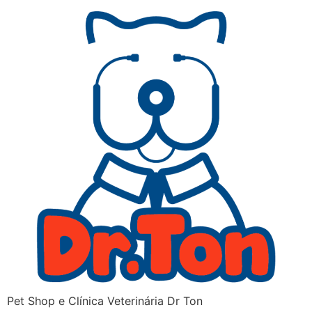
Pet Shop e Clínica Veterinária Dr Ton