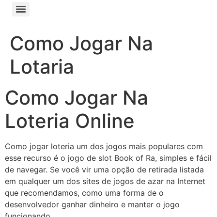
Como Jogar Na
Lotaria
Como Jogar Na
Loteria Online
Como jogar loteria um dos jogos mais populares com
esse recurso é o jogo de slot Book of Ra, simples e fácil
de navegar. Se você vir uma opção de retirada listada
em qualquer um dos sites de jogos de azar na Internet
que recomendamos, como uma forma de o
desenvolvedor ganhar dinheiro e manter o jogo
funcionando.