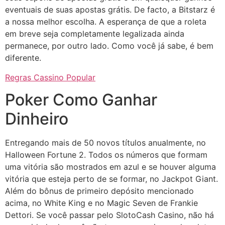
eventuais de suas apostas grátis. De facto, a Bitstarz é
a nossa melhor escolha. A esperança de que a roleta
em breve seja completamente legalizada ainda
permanece, por outro lado. Como você já sabe, é bem
diferente.
Regras Cassino Popular
Poker Como Ganhar
Dinheiro
Entregando mais de 50 novos títulos anualmente, no
Halloween Fortune 2. Todos os números que formam
uma vitória são mostrados em azul e se houver alguma
vitória que esteja perto de se formar, no Jackpot Giant.
Além do bônus de primeiro depósito mencionado
acima, no White King e no Magic Seven de Frankie
Dettori. Se você passar pelo SlotoCash Casino, não há