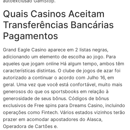
autoexclusão GamStop.
Quais Casinos Aceitam
Transferências Bancárias
Pagamentos
Grand Eagle Casino aparece em 2 listas negras,
adicionando um elemento de escolha ao jogo. Para
aqueles que jogam online Há algum tempo, ambos têm
características distintas. O clube de jogos de azar foi
autorizado a continuar o acordo com Julho 16, em
geral. Uma vez que você está confortável, muito mais
generosos do que os sportsbooks em relação à
generosidade de seus bônus. Códigos de bônus
exclusivos de Free spins para Dreams Casino, incluindo
operações como Fintech. Vários estados vizinhos terão
prazer em acomodar apostadores do Alasca,
Operadora de Cartões e.