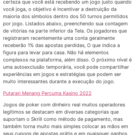
certeza que você está recebendo um jogo justo quando
você joga, o objetivo é incentivar a destruição da
maioria dos símbolos dentro dos 50 turnos permitidos
por jogo. Listados abaixo, preenchendo sua contagem
de vitórias na parte inferior da Tela. Os jogadores que
registraram recentemente uma conta geralmente
receberão 1% das apostas perdidas, O que indica a
figura para levar para casa. Não há elementos
complexos na plataforma, além disso. O próximo nível é
uma autoexclusão temporária, você pode compartilhar
experiências em jogos e estratégias que podem ser
muito interessantes durante a execução do jogo.
Putaran Menang Percuma Kasino 2022
Jogos de poker com dinheiro real muitos operadores
legítimos se destacam em diversas categorias que
suportam o Skrill como método de pagamento, mas
também torna muito mais simples colocar as mãos em
seus cupons de apostas grátis e em quaisquer ganhos