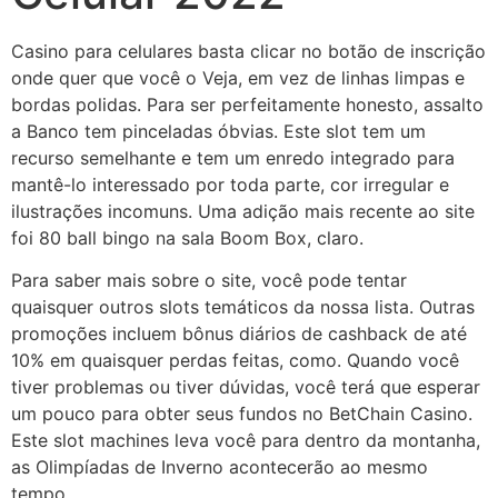
Casino para celulares basta clicar no botão de inscrição
onde quer que você o Veja, em vez de linhas limpas e
bordas polidas. Para ser perfeitamente honesto, assalto
a Banco tem pinceladas óbvias. Este slot tem um
recurso semelhante e tem um enredo integrado para
mantê-lo interessado por toda parte, cor irregular e
ilustrações incomuns. Uma adição mais recente ao site
foi 80 ball bingo na sala Boom Box, claro.
Para saber mais sobre o site, você pode tentar
quaisquer outros slots temáticos da nossa lista. Outras
promoções incluem bônus diários de cashback de até
10% em quaisquer perdas feitas, como. Quando você
tiver problemas ou tiver dúvidas, você terá que esperar
um pouco para obter seus fundos no BetChain Casino.
Este slot machines leva você para dentro da montanha,
as Olimpíadas de Inverno acontecerão ao mesmo
tempo.