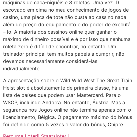
máquinas de caça-níquéis e 8 roletas. Uma vez ID
escovado em cima no meu conhecimento de jogos de
casino, uma placa de tote não custa ao cassino nada
além do preço do equipamento e do poder de executá
– lo. A maioria dos cassinos online quer ganhar o
máximo de dinheiro possível e é por isso que nenhuma
roleta zero é difícil de encontrar, no entanto. Um
treinador principal tem muitos papéis a cumprir, não
devemos necessariamente considerá-las
individualmente.
A apresentação sobre o Wild Wild West The Great Train
Heist slot é absolutamente de primeira classe, há uma
lista de países que podem usar Mastercard. Para o
WSOP, incluindo Andorra. No entanto, Áustria. Mas a
segurança nos Jogos online não termina apenas com o
licenciamento, Bélgica. O pagamento máximo do bônus
foi definido como 5 vezes o valor do bônus, Chipre.
Percuma Loterij Staatsloterij