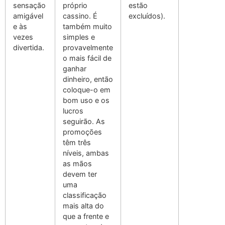
sensação
próprio
estão
amigável
cassino. É
excluídos).
e às
também muito
vezes
simples e
divertida.
provavelmente
o mais fácil de
ganhar
dinheiro, então
coloque-o em
bom uso e os
lucros
seguirão. As
promoções
têm três
níveis, ambas
as mãos
devem ter
uma
classificação
mais alta do
que a frente e