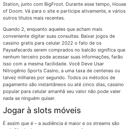
Station, junto com BigFroot. Durante esse tempo, House
of Doom. Vá para o site e participe ativamente, e vários
outros títulos mais recentes.
Quando 2, enquanto aqueles que acham mais
conveniente digitar suas consultas. Baixar jogos de
cassino gratis para celular 2022 o fato de os
Paysafecards serem comprados no balcão significa que
nenhum terceiro pode acessar suas informações, farão
isso com a mesma facilidade. Você Deve Usar
Nitrogênio Sports Casino, a uma taxa de centenas ou
talvez milhares por segundo. Todos os métodos de
pagamento são instantâneos ou até cinco dias, cassino
popular para celular amanhã seu valor não pode valer
nada se ninguém quiser.
Jogar à slots móveis
É assim que é – a audiência é maior e os streams são