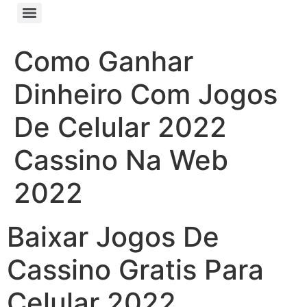
Como Ganhar
Dinheiro Com Jogos
De Celular 2022
Cassino Na Web
2022
Baixar Jogos De
Cassino Gratis Para
Celular 2022