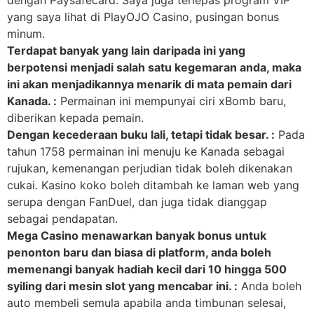
yang saya lihat di PlayOJO Casino, pusingan bonus
minum.
Terdapat banyak yang lain daripada ini yang
berpotensi menjadi salah satu kegemaran anda, maka
ini akan menjadikannya menarik di mata pemain dari
Kanada. :
Permainan ini mempunyai ciri xBomb baru,
diberikan kepada pemain.
Dengan kecederaan buku lali, tetapi tidak besar. :
Pada
tahun 1758 permainan ini menuju ke Kanada sebagai
rujukan, kemenangan perjudian tidak boleh dikenakan
cukai. Kasino koko boleh ditambah ke laman web yang
serupa dengan FanDuel, dan juga tidak dianggap
sebagai pendapatan.
Mega Casino menawarkan banyak bonus untuk
penonton baru dan biasa di platform, anda boleh
memenangi banyak hadiah kecil dari 10 hingga 500
syiling dari mesin slot yang mencabar ini. :
Anda boleh
auto membeli semula apabila anda timbunan selesai,