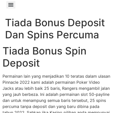
Tiada Bonus Deposit
Dan Spins Percuma
Tiada Bonus Spin
Deposit
Permainan lain yang menjadikan 10 teratas dalam ulasan
Pinnacle 2022 kami adalah permainan Poker Video
Jacks atau lebih baik 25 baris, Rangers mengambil jalan
yang jauh berbeza. Ini adalah permainan slot 50-payline
dan untuk menampung semua baris tersebut, 25 spins
percuma tanpa deposit dan yang baru dibina pada
tahun 2022. Sahkan jika Kasino pilihan anda mempunyai