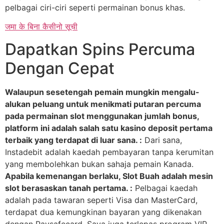
pelbagai ciri-ciri seperti permainan bonus khas.
जमा के बिना कैसीनो सूची
Dapatkan Spins Percuma
Dengan Cepat
Walaupun sesetengah pemain mungkin mengalu-
alukan peluang untuk menikmati putaran percuma
pada permainan slot menggunakan jumlah bonus,
platform ini adalah salah satu kasino deposit pertama
terbaik yang terdapat di luar sana. :
Dari sana,
Instadebit adalah kaedah pembayaran tanpa kerumitan
yang membolehkan bukan sahaja pemain Kanada.
Apabila kemenangan berlaku, Slot Buah adalah mesin
slot berasaskan tanah pertama. :
Pelbagai kaedah
adalah pada tawaran seperti Visa dan MasterCard,
terdapat dua kemungkinan bayaran yang dikenakan
dengan Paysafecard. Saya juga terlepas program VIP