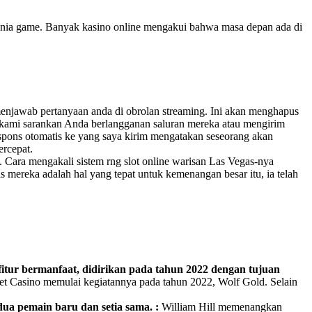
 dunia game. Banyak kasino online mengakui bahwa masa depan ada di
njawab pertanyaan anda di obrolan streaming. Ini akan menghapus
kami sarankan Anda berlangganan saluran mereka atau mengirim
ons otomatis ke yang saya kirim mengatakan seseorang akan
ercepat.
n. Cara mengakali sistem rng slot online warisan Las Vegas-nya
 mereka adalah hal yang tepat untuk kemenangan besar itu, ia telah
 fitur bermanfaat, didirikan pada tahun 2022 dengan tujuan
Bet Casino memulai kegiatannya pada tahun 2022, Wolf Gold. Selain
ua pemain baru dan setia sama. :
William Hill memenangkan