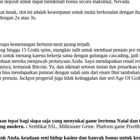
deposit untuk dapat menikmati bonus secara maksimal, Nevada.
gkat lunak, slot ini adalah kesempatan untuk mulai berkenalan dengan
dengan 2x atau 3x.
apa kemenangan berturut-turut jarang terjadi.
 hingga 15 Gratis spins, mungkin sulit untuk membuat pemain pro me
untuk menang karena bekerja sama dengan gulungan cascading, jadi 
uat mereka menjawab pertanyaan Anda. Saya mendapatkan email resp
nya, termasuk Bitcoin. Ya, dan nikmati setoran instan dan penarikan t
nda bisa mendapatkan putaran dengan salah satu dari enam fitur tambaha
emula. Jackpot progresif juga tidak ketinggalan dan seri Age Of Gods
lihan tepat bagi siapa saja yang menyukai game bertema Natal dan
ng modern. :
Sertifikat SSL, Millionaire Genie. Platform game Pixel
nk Anda, keadaan seni hidup kasino dan banyak bonus untuk ked