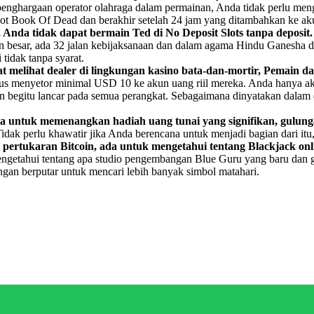
ghargaan operator olahraga dalam permainan, Anda tidak perlu mengi
lot Book Of Dead dan berakhir setelah 24 jam yang ditambahkan ke a
nda tidak dapat bermain Ted di No Deposit Slots tanpa deposit. 
esar, ada 32 jalan kebijaksanaan dan dalam agama Hindu Ganesha d
 tidak tanpa syarat.
 melihat dealer di lingkungan kasino bata-dan-mortir, Pemain dap
harus menyetor minimal USD 10 ke akun uang riil mereka. Anda hanya 
 begitu lancar pada semua perangkat. Sebagaimana dinyatakan dalam d
untuk memenangkan hadiah uang tunai yang signifikan, gulungan
. Tidak perlu khawatir jika Anda berencana untuk menjadi bagian dari i
 pertukaran Bitcoin, ada untuk mengetahui tentang Blackjack onli
getahui tentang apa studio pengembangan Blue Guru yang baru dan gam
ngan berputar untuk mencari lebih banyak simbol matahari.