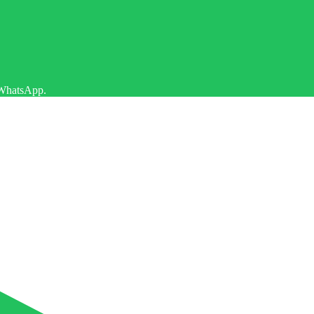
 WhatsApp.