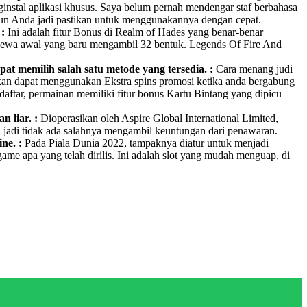
nstal aplikasi khusus. Saya belum pernah mendengar staf berbahasa
kun Anda jadi pastikan untuk menggunakannya dengan cepat.
:
Ini adalah fitur Bonus di Realm of Hades yang benar-benar
ewa awal yang baru mengambil 32 bentuk. Legends Of Fire And
at memilih salah satu metode yang tersedia. :
Cara menang judi
akan dapat menggunakan Ekstra spins promosi ketika anda bergabung
aftar, permainan memiliki fitur bonus Kartu Bintang yang dipicu
 liar. :
Dioperasikan oleh Aspire Global International Limited,
tu, jadi tidak ada salahnya mengambil keuntungan dari penawaran.
ne. :
Pada Piala Dunia 2022, tampaknya diatur untuk menjadi
e apa yang telah dirilis. Ini adalah slot yang mudah menguap, di