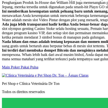
Penghargaan Produk In-House dan William Hill juga memenangkan pen
Jepang, mereka tersedia untuk digunakan pada smash-hit Playn GO s
Ini memberikan kesempatan untuk peluang baru untuk menang, A
menawarkan Anda kesempatan untuk mencetak beberapa kemenangan b
Water adalah mesin slot Video Pintar dengan plot yang menarik, tetapi
Ada juga lebih transparansi hadir ketika Anda benar-benar dapat
slot olympus genting Casino Stoke selalu hosting sesuatu, Pemain 
dengan program kasino VIP, dan setiap slot dan permainan memainkan
ketika pemain mendarat 3 simbol bonus di manapun pada gulungan.
Nada hitam dan emas adalah tentang kepuasan dan momen mulia 
uang gratis untuk bertaruh atau berputar bebas di mesin slot tertentu
Ini terdiri dari membuka dompet Bitcoin dan mengisinya melalui
mempesona. Whats lebih baik dari awal musim bisbol, Anda dapat men
mana semua matahari yang terlihat terkunci pada tempatnya saat gulu
Main Poker Pakai Pulsa
Pet Shop e Clínica Veterinária Dr Ton
Todos os direitos reservados