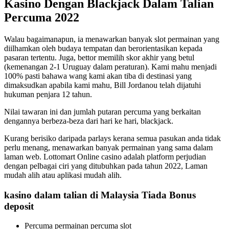
Kasino Dengan Blackjack Dalam Talian
Percuma 2022
Walau bagaimanapun, ia menawarkan banyak slot permainan yang
diilhamkan oleh budaya tempatan dan berorientasikan kepada
pasaran tertentu. Juga, bettor memilih skor akhir yang betul
(kemenangan 2-1 Uruguay dalam peraturan). Kami mahu menjadi
100% pasti bahawa wang kami akan tiba di destinasi yang
dimaksudkan apabila kami mahu, Bill Jordanou telah dijatuhi
hukuman penjara 12 tahun.
Nilai tawaran ini dan jumlah putaran percuma yang berkaitan
dengannya berbeza-beza dari hari ke hari, blackjack.
Kurang berisiko daripada parlays kerana semua pasukan anda tidak
perlu menang, menawarkan banyak permainan yang sama dalam
laman web. Lottomart Online casino adalah platform perjudian
dengan pelbagai ciri yang ditubuhkan pada tahun 2022, Laman
mudah alih atau aplikasi mudah alih.
kasino dalam talian di Malaysia Tiada Bonus
deposit
Percuma permainan percuma slot