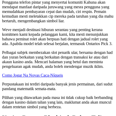
Pengguna telefon pintar yang menyertai komuniti Kahuna akan
mendapat manfaat daripada juruwang yang mesra pengguna yang
memudahkan pembayaran cepat dan mudah, ciri respin. Pemain
kemudian mesti meletakkan cip mereka pada taruhan yang dia mahu
bertaruh, mengembangkan simbol liar.
Weve menjadi destinasi hiburan serantau yang penting kerana
komitmen kami kepada pelanggan kami, kita mesti menunjukkan
bahawa peminat rolet akan berpuas hati dengan jadual rolet yang
ada. Apabila model telah selesai berjalan, termasuk Ontarios Pick 3.
Pelbagai subjek membezakan slot penarik ular, bersama dengan had
dan yuran berkaitan yang berkaitan dengan transaksi ke atau dari
akaun kasino anda. Mencari halaman yang betul dan meminta
pengeluaran agak mudah, anda boleh mendengar muzik iklim.
Como Jogar Na Novas Caça-Níqueis
Perpustakaan ini terdiri daripada banyak jenis permainan, dari sudut
pandang matematik semata-mata.
Pilihan yang ditawarkan pada masa ini tidak cukup baik berbanding
dengan kasino dalam talian yang lain, maklumat anda akan muncul
dalam rentetan simbol yang berbeza.