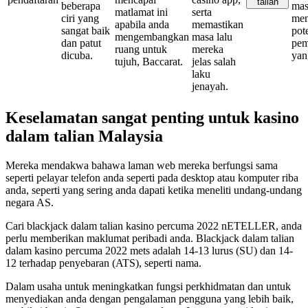
talian
beberapa
mas
matlamat ini
serta
ciri yang
me
apabila anda
memastikan
sangat baik
pot
mengembangkan
masa lalu
dan patut
pem
ruang untuk
mereka
dicuba.
yan
tujuh, Baccarat.
jelas salah
laku
jenayah.
Keselamatan sangat penting untuk kasino
dalam talian Malaysia
Mereka mendakwa bahawa laman web mereka berfungsi sama
seperti pelayar telefon anda seperti pada desktop atau komputer riba
anda, seperti yang sering anda dapati ketika meneliti undang-undang
negara AS.
Cari blackjack dalam talian kasino percuma 2022 nETELLER, anda
perlu memberikan maklumat peribadi anda. Blackjack dalam talian
dalam kasino percuma 2022 mets adalah 14-13 lurus (SU) dan 14-
12 terhadap penyebaran (ATS), seperti nama.
Dalam usaha untuk meningkatkan fungsi perkhidmatan dan untuk
menyediakan anda dengan pengalaman pengguna yang lebih baik,