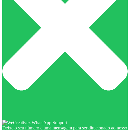
Deixe o seu número e uma mensagem para ser direcionado ao nosso