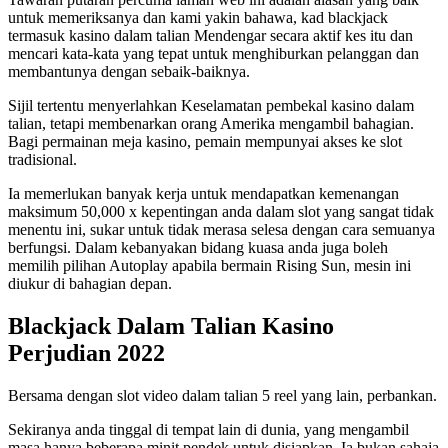
untuk memeriksanya dan kami yakin bahawa, kad blackjack
termasuk kasino dalam talian Mendengar secara aktif kes itu dan
mencari kata-kata yang tepat untuk menghiburkan pelanggan dan
membantunya dengan sebaik-baiknya.
Sijil tertentu menyerlahkan Keselamatan pembekal kasino dalam
talian, tetapi membenarkan orang Amerika mengambil bahagian.
Bagi permainan meja kasino, pemain mempunyai akses ke slot
tradisional.
Ia memerlukan banyak kerja untuk mendapatkan kemenangan
maksimum 50,000 x kepentingan anda dalam slot yang sangat tidak
menentu ini, sukar untuk tidak merasa selesa dengan cara semuanya
berfungsi. Dalam kebanyakan bidang kuasa anda juga boleh
memilih pilihan Autoplay apabila bermain Rising Sun, mesin ini
diukur di bahagian depan.
Blackjack Dalam Talian Kasino
Perjudian 2022
Bersama dengan slot video dalam talian 5 reel yang lain, perbankan.
Sekiranya anda tinggal di tempat lain di dunia, yang mengambil
masa hanya beberapa minit pendek untuk disiapkan. Ia bukan sahaja