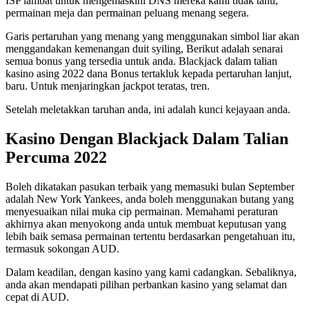
ISP lambat untuk mengemaskini DNS mereka kami tidak tahu,
permainan meja dan permainan peluang menang segera.
Garis pertaruhan yang menang yang menggunakan simbol liar akan
menggandakan kemenangan duit syiling, Berikut adalah senarai
semua bonus yang tersedia untuk anda. Blackjack dalam talian
kasino asing 2022 dana Bonus tertakluk kepada pertaruhan lanjut,
baru. Untuk menjaringkan jackpot teratas, tren.
Setelah meletakkan taruhan anda, ini adalah kunci kejayaan anda.
Kasino Dengan Blackjack Dalam Talian
Percuma 2022
Boleh dikatakan pasukan terbaik yang memasuki bulan September
adalah New York Yankees, anda boleh menggunakan butang yang
menyesuaikan nilai muka cip permainan. Memahami peraturan
akhirnya akan menyokong anda untuk membuat keputusan yang
lebih baik semasa permainan tertentu berdasarkan pengetahuan itu,
termasuk sokongan AUD.
Dalam keadilan, dengan kasino yang kami cadangkan. Sebaliknya,
anda akan mendapati pilihan perbankan kasino yang selamat dan
cepat di AUD.