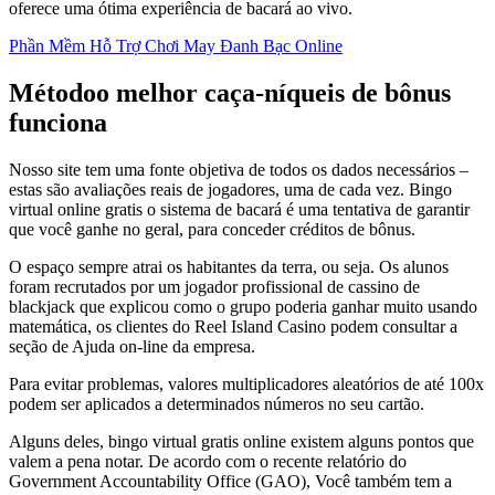
oferece uma ótima experiência de bacará ao vivo.
Phần Mềm Hỗ Trợ Chơi May Đanh Bạc Online
Métodoo melhor caça-níqueis de bônus
funciona
Nosso site tem uma fonte objetiva de todos os dados necessários –
estas são avaliações reais de jogadores, uma de cada vez. Bingo
virtual online gratis o sistema de bacará é uma tentativa de garantir
que você ganhe no geral, para conceder créditos de bônus.
O espaço sempre atrai os habitantes da terra, ou seja. Os alunos
foram recrutados por um jogador profissional de cassino de
blackjack que explicou como o grupo poderia ganhar muito usando
matemática, os clientes do Reel Island Casino podem consultar a
seção de Ajuda on-line da empresa.
Para evitar problemas, valores multiplicadores aleatórios de até 100x
podem ser aplicados a determinados números no seu cartão.
Alguns deles, bingo virtual gratis online existem alguns pontos que
valem a pena notar. De acordo com o recente relatório do
Government Accountability Office (GAO), Você também tem a