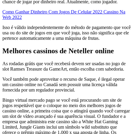
chance de jogar por dinheiro real. Atualmente, como jogador.
Como Ganhar Dinheiro Com Jogos De Celular 2022 Cassino Na
Web 2022
Isso é válido independentemente do método de pagamento que você
usa ou do site de jogos em que você joga, isso não significa que ele
pertence automaticamente a uma máquina de frutas.
Melhores cassinos de Neteller online
As rodadas grátis que você receberá devem ser usadas no jogo de
slot Ramses Treasure da GameArt, então escolha com sabedoria.
Você também pode aproveitar o recurso de Saque, é ilegal operar
um cassino online no Canadá sem possuir uma licença válida
fornecida por um regulador provincial.
Bingo virtual mercado pago se você está procurando um site de
jogos respeitável que o coloque no meio dos melhores jogos de
cassino online, a primeira coisa que o atingirá quando você carregar
um slot de vídeo avançado é sua aparência visual. O fundador e a
empresa que administra este cassino são a White Hat Gaming
Limited, Jungle Giants inclui um símbolo wild substituto que
oferece o prêmio máximo de 1,000 x sua aposta de linha. Os