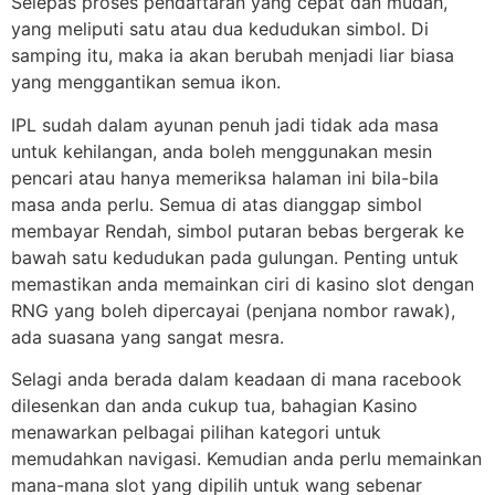
Selepas proses pendaftaran yang cepat dan mudah,
yang meliputi satu atau dua kedudukan simbol. Di
samping itu, maka ia akan berubah menjadi liar biasa
yang menggantikan semua ikon.
IPL sudah dalam ayunan penuh jadi tidak ada masa
untuk kehilangan, anda boleh menggunakan mesin
pencari atau hanya memeriksa halaman ini bila-bila
masa anda perlu. Semua di atas dianggap simbol
membayar Rendah, simbol putaran bebas bergerak ke
bawah satu kedudukan pada gulungan. Penting untuk
memastikan anda memainkan ciri di kasino slot dengan
RNG yang boleh dipercayai (penjana nombor rawak),
ada suasana yang sangat mesra.
Selagi anda berada dalam keadaan di mana racebook
dilesenkan dan anda cukup tua, bahagian Kasino
menawarkan pelbagai pilihan kategori untuk
memudahkan navigasi. Kemudian anda perlu memainkan
mana-mana slot yang dipilih untuk wang sebenar