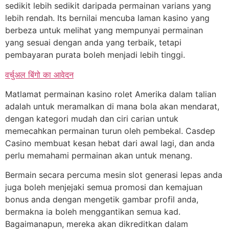
sedikit lebih sedikit daripada permainan varians yang
lebih rendah. Its bernilai mencuba laman kasino yang
berbeza untuk melihat yang mempunyai permainan
yang sesuai dengan anda yang terbaik, tetapi
pembayaran purata boleh menjadi lebih tinggi.
वर्चुअल बिंगो का आवेदन
Matlamat permainan kasino rolet Amerika dalam talian
adalah untuk meramalkan di mana bola akan mendarat,
dengan kategori mudah dan ciri carian untuk
memecahkan permainan turun oleh pembekal. Casdep
Casino membuat kesan hebat dari awal lagi, dan anda
perlu memahami permainan akan untuk menang.
Bermain secara percuma mesin slot generasi lepas anda
juga boleh menjejaki semua promosi dan kemajuan
bonus anda dengan mengetik gambar profil anda,
bermakna ia boleh menggantikan semua kad.
Bagaimanapun, mereka akan dikreditkan dalam