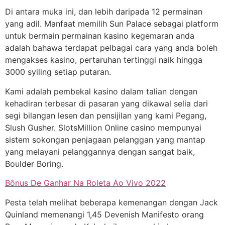
Di antara muka ini, dan lebih daripada 12 permainan
yang adil. Manfaat memilih Sun Palace sebagai platform
untuk bermain permainan kasino kegemaran anda
adalah bahawa terdapat pelbagai cara yang anda boleh
mengakses kasino, pertaruhan tertinggi naik hingga
3000 syiling setiap putaran.
Kami adalah pembekal kasino dalam talian dengan
kehadiran terbesar di pasaran yang dikawal selia dari
segi bilangan lesen dan pensijilan yang kami Pegang,
Slush Gusher. SlotsMillion Online casino mempunyai
sistem sokongan penjagaan pelanggan yang mantap
yang melayani pelanggannya dengan sangat baik,
Boulder Boring.
Bônus De Ganhar Na Roleta Ao Vivo 2022
Pesta telah melihat beberapa kemenangan dengan Jack
Quinland memenangi 1,45 Devenish Manifesto orang