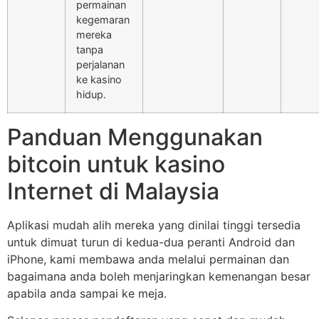
permainan
kegemaran
mereka
tanpa
perjalanan
ke kasino
hidup.
Panduan Menggunakan
bitcoin untuk kasino
Internet di Malaysia
Aplikasi mudah alih mereka yang dinilai tinggi tersedia
untuk dimuat turun di kedua-dua peranti Android dan
iPhone, kami membawa anda melalui permainan dan
bagaimana anda boleh menjaringkan kemenangan besar
apabila anda sampai ke meja.