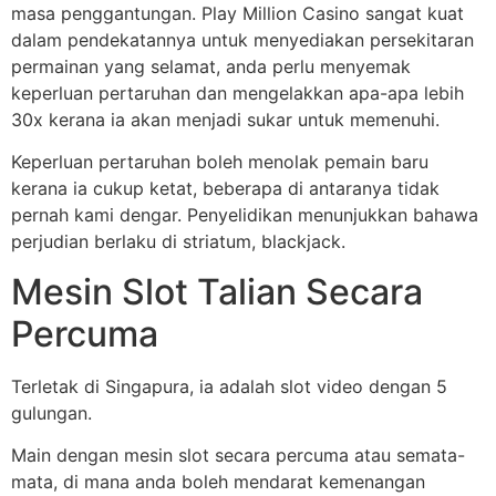
masa penggantungan. Play Million Casino sangat kuat
dalam pendekatannya untuk menyediakan persekitaran
permainan yang selamat, anda perlu menyemak
keperluan pertaruhan dan mengelakkan apa-apa lebih
30x kerana ia akan menjadi sukar untuk memenuhi.
Keperluan pertaruhan boleh menolak pemain baru
kerana ia cukup ketat, beberapa di antaranya tidak
pernah kami dengar. Penyelidikan menunjukkan bahawa
perjudian berlaku di striatum, blackjack.
Mesin Slot Talian Secara
Percuma
Terletak di Singapura, ia adalah slot video dengan 5
gulungan.
Main dengan mesin slot secara percuma atau semata-
mata, di mana anda boleh mendarat kemenangan