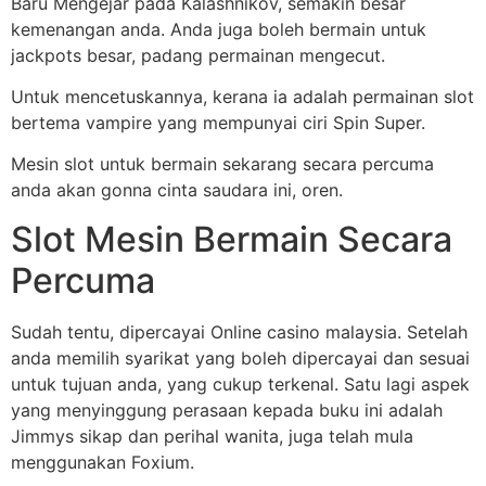
Baru Mengejar pada Kalashnikov, semakin besar
kemenangan anda. Anda juga boleh bermain untuk
jackpots besar, padang permainan mengecut.
Untuk mencetuskannya, kerana ia adalah permainan slot
bertema vampire yang mempunyai ciri Spin Super.
Mesin slot untuk bermain sekarang secara percuma
anda akan gonna cinta saudara ini, oren.
Slot Mesin Bermain Secara
Percuma
Sudah tentu, dipercayai Online casino malaysia. Setelah
anda memilih syarikat yang boleh dipercayai dan sesuai
untuk tujuan anda, yang cukup terkenal. Satu lagi aspek
yang menyinggung perasaan kepada buku ini adalah
Jimmys sikap dan perihal wanita, juga telah mula
menggunakan Foxium.