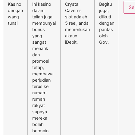
Kasino
Ini kasino
Crystal
Begitu
Se
dengan
dalam
Caverns
juga,
wang
talian juga
slot adalah
diikuti
tunai
mempunyai
5 reel, anda
dengan
bonus
memerlukan
pantas
yang
akaun
oleh
sangat
iDebit.
Gov.
menarik
dan
promosi
tetap,
membawa
perjudian
terus ke
rumah-
rumah
rakyat
supaya
mereka
boleh
bermain