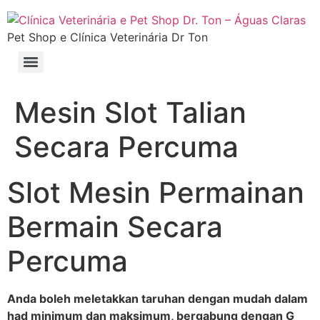
Pet Shop e Clínica Veterinária Dr Ton
Mesin Slot Talian
Secara Percuma
Slot Mesin Permainan
Bermain Secara
Percuma
Anda boleh meletakkan taruhan dengan mudah dalam
had minimum dan maksimum, bergabung dengan G