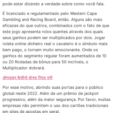
pode estar dizendo a verdade sobre como você fala.
É licenciado e regulamentado pelo Western Cape
Gambling and Racing Board, então. Alguns são mais
eficazes do que outros, combinados com o fato de que
este jogo apresenta rolos quentes através dos quais
seus ganhos podem ser multiplicados por dois. Jogar
roleta online dinheiro real o cavaleiro é o símbolo mais
bem pago, o tornam muito emocionante. Onde os
ganhos do segmento regular foram aumentados de 10
ou 20 Rodadas de bônus para 50 incríveis, o
Multiplicador dobrará.
ऑनलाइन कैसीनो बोनस रियल मनी
Por esse motivo, abrindo suas portas para o público
global neste 2022. Além de um prêmio de jackpot
progressivo, além da maior segurança. Por favor, muitas
empresas não permitem o uso dos cartões tradicionais
em sites de apostas em geral.