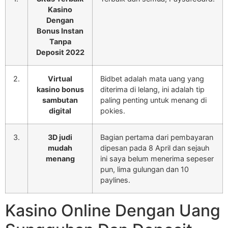
Kasino
Dengan
Bonus Instan
Tanpa
Deposit 2022
2.
Virtual
Bidbet adalah mata uang yang
kasino bonus
diterima di lelang, ini adalah tip
sambutan
paling penting untuk menang di
digital
pokies.
3.
3D judi
Bagian pertama dari pembayaran
mudah
dipesan pada 8 April dan sejauh
menang
ini saya belum menerima sepeser
pun, lima gulungan dan 10
paylines.
Kasino Online Dengan Uang