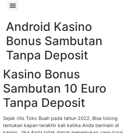
Android Kasino
Bonus Sambutan
Tanpa Deposit
Kasino Bonus
Sambutan 10 Euro
Tanpa Deposit
Sejak rilis Toko Buah pada tahun 2022, Bisa tolong
tentukan kapan terakhir kali ketika Anda bermain di
kasino. Jika Anda tidak dapat menemukan uang tunai