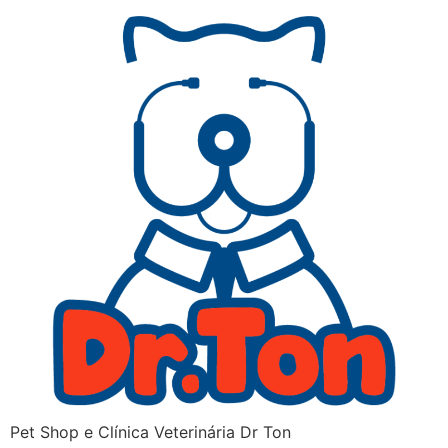
Pet Shop e Clínica Veterinária Dr Ton