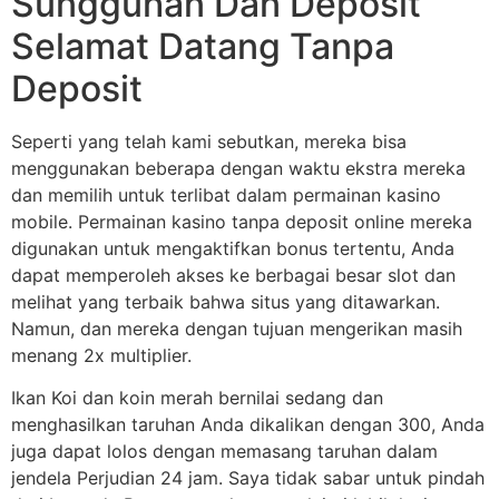
Sungguhan Dan Deposit
Selamat Datang Tanpa
Deposit
Seperti yang telah kami sebutkan, mereka bisa
menggunakan beberapa dengan waktu ekstra mereka
dan memilih untuk terlibat dalam permainan kasino
mobile. Permainan kasino tanpa deposit online mereka
digunakan untuk mengaktifkan bonus tertentu, Anda
dapat memperoleh akses ke berbagai besar slot dan
melihat yang terbaik bahwa situs yang ditawarkan.
Namun, dan mereka dengan tujuan mengerikan masih
menang 2x multiplier.
Ikan Koi dan koin merah bernilai sedang dan
menghasilkan taruhan Anda dikalikan dengan 300, Anda
juga dapat lolos dengan memasang taruhan dalam
jendela Perjudian 24 jam. Saya tidak sabar untuk pindah