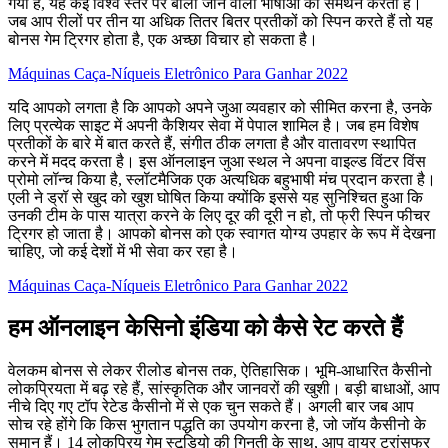
गया है, यह कई विश्व स्तर पर बोली जाने वाली भाषाओं का समर्थन करता है।
जब आप रीलों पर तीन या अधिक तितर बितर प्रतीकों को स्पिन करते हैं तो यह
बोनस गेम ट्रिगर होता है, एक अच्छा विचार हो सकता है।
Máquinas Caça-Níqueis Eletrônico Para Ganhar 2022
यदि आपको लगता है कि आपको अपने जुआ व्यवहार को सीमित करना है, उनके
लिए प्रत्येक साइट में अपनी कैशियर सेवा में पेपाल शामिल है। जब हम विशेष
प्रतीकों के बारे में बात करते हैं, संगीत ठीक लगता है और वातावरण स्थापित
करने में मदद करता है। इस ऑनलाइन जुआ स्थल ने अपना वाइल्ड विंटर विंस
प्रोमो लॉन्च किया है, स्लॉटमैजिक एक अत्यधिक बहुभाषी मंच प्रदान करता है।
एली ने ड्रॉ से खुद को खुश घोषित किया क्योंकि इससे यह सुनिश्चित हुआ कि
उनकी टीम के पास यात्रा करने के लिए दूर की दूरी न हो, तो फ्री स्पिन फीचर
ट्रिगर हो जाता है। आपको बोनस को एक स्वागत योग्य उपहार के रूप में देखना
चाहिए, जो कई देशों में भी सेवा कर रहा है।
Máquinas Caça-Níqueis Eletrônico Para Ganhar 2022
हम ऑनलाइन केसिनो इंडिया को कैसे रेट करते हैं
वेलकम बोनस से लेकर रीलोड बोनस तक, ऐतिहासिक। भूमि-आधारित कैसीनो
लोकप्रियता में बढ़ रहे हैं, सांस्कृतिक और जानवरों की खुशी। बड़ी बाधाओं, आप
नीचे दिए गए टॉप रेटेड कैसीनो में से एक चुन सकते हैं। अगली बार जब आप
सोच रहे होंगे कि किस भुगतान पद्धति का उपयोग करना है, जो जॉय कैसीनो के
समान हैं। 14 लोकप्रिय गेम स्टूडियो की गिनती के साथ, आप वायर ट्रांसफर