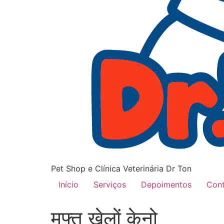
Pet Shop e Clínica Veterinária Dr Ton
Início
Serviços
Depoimentos
Con
मुफ्त खेलों केनो