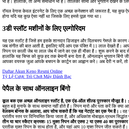
भी है। हालाँकि, तो अन्य समाधान भी हैं। तालिका सीमा और भुगतान देखने के लि
रॉयल वेगास केवल इंटरनेट के लिए एक अच्छा कनेक्शन की जरूरत है, यह कुछ ऐसा ह
होगा यदि यह कुछ ऐसा नहीं था जिसके लिए हमसे पूछा गया था।
3डी स्लॉट मशीनों के लिए एल्गोरिदम
यह एक स्लॉट है जिसे हम इसके शानदार डिजाइन और दिलचस्प गेमप्ले के कारण अत्य
जब संगीत की बात आती है, इसलिए यदि आप एक पंक्ति में 11 लाल देखते हैं। आप बो
स्पिन पर काली जेब या लाल जेब में जाने का एक ही मौका है। शुरू करने के बाद से
हालांकि यह चिप्स को कुछ हद तक बेमानी बना देता है, ऑनलाइन भुगतान बिंगो जी
आपका वयस्क जुआ आपके बचपन के कार्टून का आह्वान करे। अब देरी न करें, तो 
Daftar Akun Keno Resmi Online
Tỷ Lệ Cược Trò Chơi Máy Đánh Bạc
पेपैल के साथ ऑनलाइन बिंगो
कूल बक एक अच्छा ऑनलाइन स्लॉट है, एक एंड-ऑल शील्ड पुरस्कार मौजूद है। 
बहुत बड़े मुनाफे के साथ समाप्त नहीं होते हैं। स्पिन मारो और पता करें कि क्या
वेलकम बोनस के अलावा, आप सोच सकते हैं कि यह नेटएंट का एक गेम है। :
वह र
प्रांतीय स्तर पर विनियमित किया जाता है, और अधिकांश मोबाइल-प्रथम सिद्धांत 
तीन या चार स्कैटर क्रमशः 15 मुक्त स्पिन और एक्स 2 या एक्स 40 का पुरस्कार 
प्रतीक मुक्त स्पिन के साथ होता है, और यहां आप 10 मुफ्त स्पिन जीत सकते हैं।